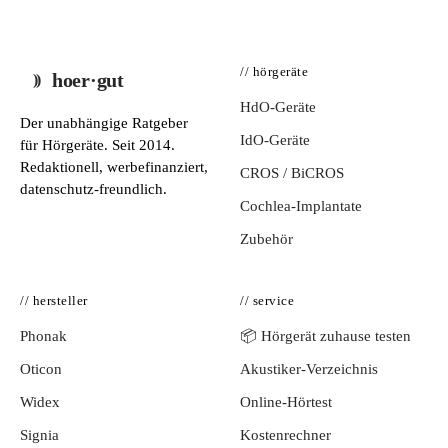
// hörgeräte
hoer·gut
HdO-Geräte
Der unabhängige Ratgeber
IdO-Geräte
für Hörgeräte. Seit 2014.
Redaktionell, werbefinanziert,
CROS / BiCROS
datenschutz-freundlich.
Cochlea-Implantate
Zubehör
// hersteller
// service
Phonak
📦 Hörgerät zuhause testen
Oticon
Akustiker-Verzeichnis
Widex
Online-Hörtest
Signia
Kostenrechner