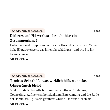
Hörakustiker in Ihrer Nähe finden
→
📍
Geprüfte Fachbetriebe – kostenlos vergleichen
6 min
ANATOMIE & HÖRSINN
Diabetes und Hörverlust - besteht hier ein
Zusammenhang?
Diabetiker sind doppelt so häufig von Hörverlust betroffen. Warum
hohe Blutzuckerwerte das Innenohr schädigen - und wie Sie Ihr
Gehör schützen.
Artikel lesen →
7 min
ANATOMIE & HÖRSINN
Tinnitus-Selbsthilfe: was wirklich hilft, wenn das
Ohrgeräusch bleibt
Strukturierte Selbsthilfe bei Tinnitus: ärztliche Abklärung,
Counseling, Aufmerksamkeitslenkung, Entspannung und die Rolle
der Hörakustik - plus ein geführter Online-Tinnitus-Coach als
Ergänzung.
Artikel lesen →