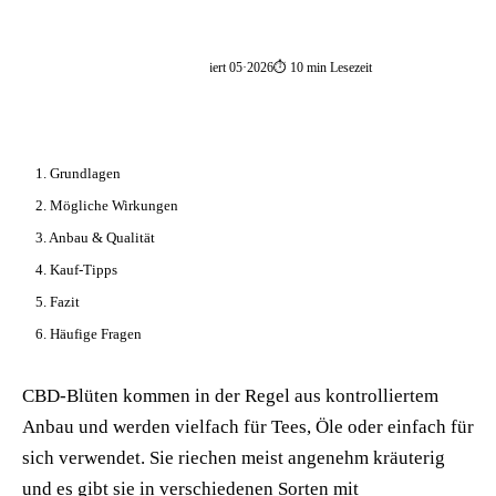
📦 Zuhause testen
📅 publiziert 25·11·2025
🔄 aktualisiert 05·2026
⏱ 10 min Lesezeit
// AUF DIESER SEITE
1. Grundlagen
2. Mögliche Wirkungen
3. Anbau & Qualität
4. Kauf-Tipps
5. Fazit
6. Häufige Fragen
CBD-Blüten kommen in der Regel aus kontrolliertem
Anbau und werden vielfach für Tees, Öle oder einfach für
sich verwendet. Sie riechen meist angenehm kräuterig
und es gibt sie in verschiedenen Sorten mit