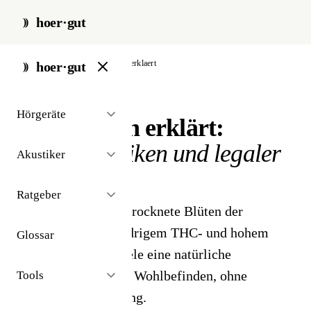
hoer·gut
start
/
ratgeber
/
cbd-blueten-erklaert
hoer·gut
// ratgeber · wohlbefinden
Hörgeräte
CBD-Blüten erklärt:
Vorteile, Risiken und legaler
Akustiker
Status
Ratgeber
CBD-Blüten sind getrocknete Blüten der
Hanfpflanze mit niedrigem THC- und hohem
Glossar
CBD-Gehalt - für viele eine natürliche
Alternative für mehr Wohlbefinden, ohne
Tools
berauschende Wirkung.