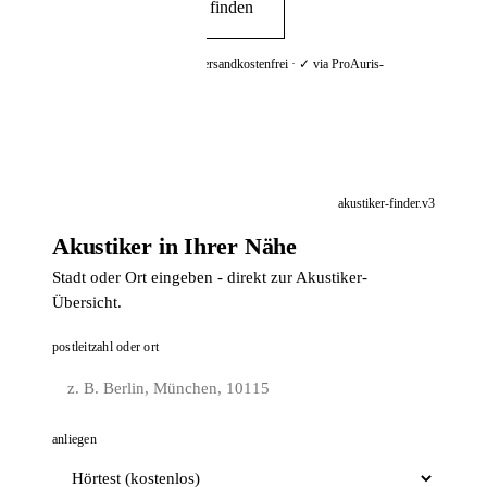
Akustiker in der Nähe finden
📦 Zuhause testen
✓ kostenlos & unverbindlich · ✓ versandkostenfrei · ✓ via ProAuris-
Partnerprogramm
akustiker-finder.v3
Akustiker in Ihrer Nähe
Stadt oder Ort eingeben - direkt zur Akustiker-
Übersicht.
postleitzahl oder ort
anliegen