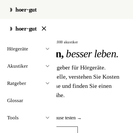
hoer·gut
hoer·gut
unabhängig · seit 2014 · über 3.000 akustiker
Hörgeräte
Besser hören,
besser leben.
Akustiker
Der unabhängige Ratgeber für Hörgeräte.
Vergleichen Sie Modelle, verstehen Sie Kosten
Ratgeber
und Kassen-Zuschüsse und finden Sie einen
Akustiker in Ihrer Nähe.
Glossar
Tools
Hörgerät 30 Tage zuhause testen →