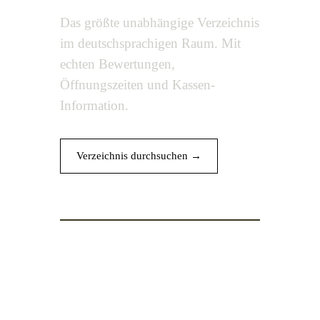
Das größte unabhängige Verzeichnis
im deutschsprachigen Raum. Mit
echten Bewertungen,
Öffnungszeiten und Kassen-
Information.
Verzeichnis durchsuchen →
// 17 ergebnisse · 10115 berlin · radius 5km