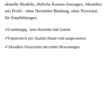
aktuelle Modelle, ehrliche Kassen-Aussagen, Akustiker
mit Profil - ohne Hersteller-Bindung, ohne Provision
für Empfehlungen.
✓
Unabhängig - kein Hersteller hält Anteile
✓
Faktencheck pro Quartal (Stand wird ausgewiesen)
✓
Akustiker-Verzeichnis mit echten Bewertungen
// proauris · partner
Hörgerät zuhause testen - 30 Tage
kostenlos
Versorgung ohne Akustiker-Besuch. ProAuris schickt