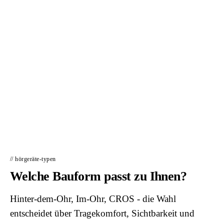
Ihnen ein Hörgerät, das Sie 30 Tage in Ruhe
ausprobieren - versandkostenfrei.
Tester-Programm starten →
📦
// hörgeräte-typen
Welche Bauform passt zu Ihnen?
Hinter-dem-Ohr, Im-Ohr, CROS - die Wahl
entscheidet über Tragekomfort, Sichtbarkeit und