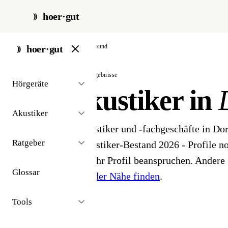
hoer·gut
start
/
akustiker
/
dortmund
hoer·gut
// stadt · dortmund · 23 ergebnisse
Hörgeräte
Hörakustiker in
Akustiker
23 Hörgeräteakustiker und -fachgeschäfte in D
Ratgeber
öffentlichen Akustiker-Bestand 2026 - Profile noc
Inhaber können ihr Profil beanspruchen. Andere 
Glossar
Hörakustiker in der Nähe finden
.
Tools