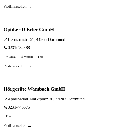
Profil ansehen →
Optiker P. Erler GmbH
📍
Hermannstr. 61, 44263 Dortmund
📞
0231/432488
✉ Email
🌐 Website
Free
Profil ansehen →
Hörgeräte Wambach GmbH
📍
Aplerbecker Marktplatz 20, 44287 Dortmund
📞
0231/445575
Free
Profil ansehen →