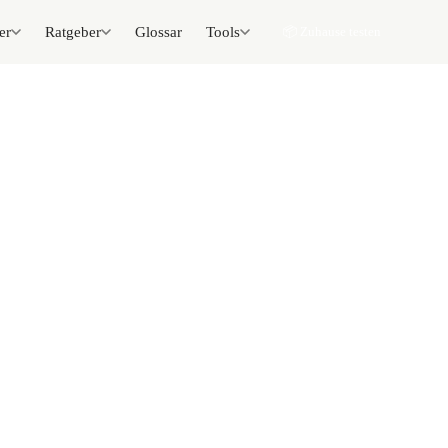
er
Ratgeber
Glossar
Tools
📦 Zuhause testen