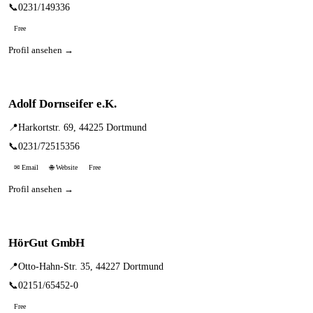
📞
0231/149336
Free
Profil ansehen →
Adolf Dornseifer e.K.
📍
Harkortstr. 69, 44225 Dortmund
📞
0231/72515356
✉ Email
🌐 Website
Free
Profil ansehen →
HörGut GmbH
📍
Otto-Hahn-Str. 35, 44227 Dortmund
📞
02151/65452-0
Free