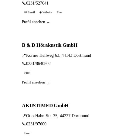
📞
0231/527041
✉ Email
🌐 Website
Free
Profil ansehen →
B & D Hörakustik GmbH
📍
Körner Hellweg 63, 44143 Dortmund
📞
0231/8640802
Free
Profil ansehen →
AKUSTIMED GmbH
📍
Otto-Hahn-Str. 35, 44227 Dortmund
📞
0231/97600
Free