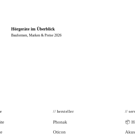
Hörgeräte im Überblick
Bauformen, Marken & Preise 2026
te
// hersteller
// ser
te
Phonak
📦 Hö
te
Oticon
Akust