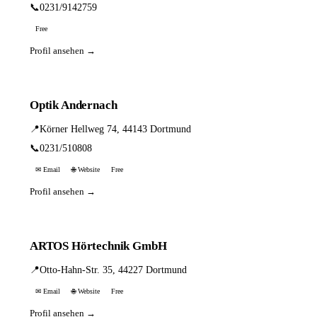
📞
0231/9142759
Free
Profil ansehen →
Optik Andernach
📍
Körner Hellweg 74, 44143 Dortmund
📞
0231/510808
✉ Email
🌐 Website
Free
Profil ansehen →
ARTOS Hörtechnik GmbH
📍
Otto-Hahn-Str. 35, 44227 Dortmund
✉ Email
🌐 Website
Free
Profil ansehen →