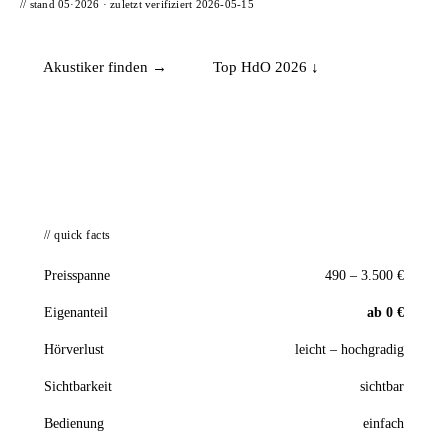
// stand 05·2026 · zuletzt verifiziert
2026-05-15
Akustiker finden →
Top HdO 2026 ↓
HdO · BTE
// quick facts
Preisspanne
490 – 3.500 €
Eigenanteil
ab 0 €
Hörverlust
leicht – hochgradig
Sichtbarkeit
sichtbar
Bedienung
einfach