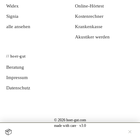
Widex
Online-Hörtest
Signia
Kostenrechner
alle ansehen
Krankenkasse
Akustiker werden
// hoer-gut
Beratung
Impressum
Datenschutz
© 2026 hoer-gut.com
made with care · v3.0
×
📦
Jetzt testen →
Hörgerät 30 Tage kostenlos zuhause testen