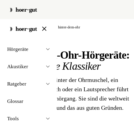
hoer·gut
start
/
hörgeräte
/
modelle
/
hinter-dem-ohr
hoer·gut
// hörgeräte-modell · hdo
Hörgeräte
Hinter-dem-Ohr-Hörgeräte:
der bewährte Klassiker
Akustiker
HdO-Geräte sitzen hinter der Ohrmuschel, ein
Ratgeber
dünner Schallschlauch oder ein Lautsprecher führt
den Klang in den Gehörgang. Sie sind die weltweit
Glossar
häufigste Bauform - und das aus guten Gründen.
Tools