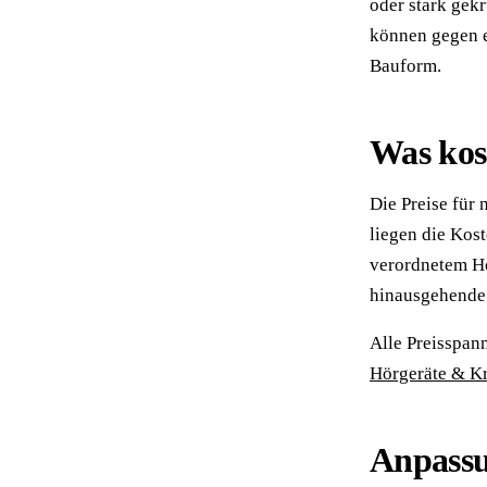
oder stark gek
können gegen e
Bauform.
Was kos
Die Preise für
liegen die Kos
verordnetem Hö
hinausgehende 
Alle Preisspan
Hörgeräte & K
Anpassu