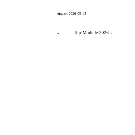
📦 Zuhause testen
// stand 05·2026 · zuletzt verifiziert
2026-05-15
Akustiker finden →
Top-Modelle 2026 ↓