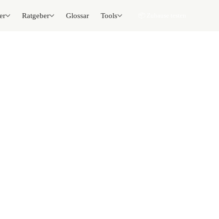
er
Ratgeber
Glossar
Tools
📦 Zuhause testen