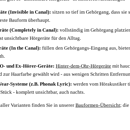
te (Invisible in Canal):
sitzen so tief im Gehörgang, dass sie
eteste Bauform überhaupt.
äte (Completely in Canal):
vollständig im Gehörgang platzier
ast unsichtbare Hörgeräte für den Alltag.
äte (In the Canal):
füllen den Gehörgangs-Eingang aus, bieten
th.
O- und Ex-Hörer-Geräte:
Hinter-dem-Ohr-Hörgeräte
mit hauc
d zur Haarfarbe gewählt wird - aus wenigen Schritten Entfer
ear-Systeme (z.B. Phonak Lyric):
werden vom Hörakustiker ti
tück - komplett unsichtbar, auch nachts.
aller Varianten finden Sie in unserer
Bauformen-Übersicht
; di