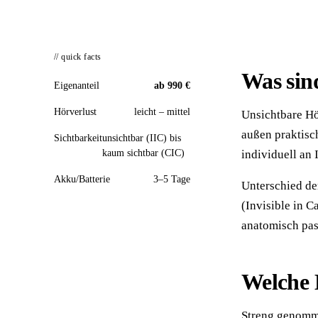
// quick facts
Was sin
Eigenanteil
ab 990 €
Hörverlust
leicht – mittel
Unsichtbare Hö
außen praktisc
Sichtbarkeit
unsichtbar (IIC) bis
kaum sichtbar (CIC)
individuell an
Akku/Batterie
3–5 Tage
Unterschied de
(Invisible in C
anatomisch pas
Welche 
Streng genomme