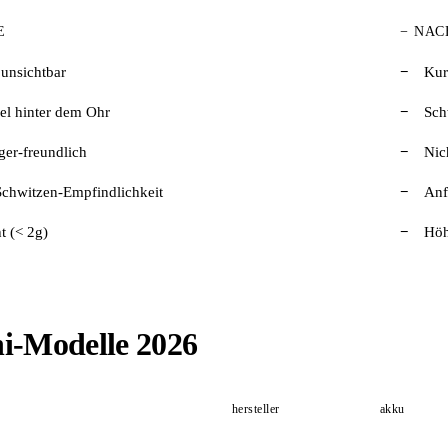
E
− NAC
 unsichtbar
Kur
el hinter dem Ohr
Sch
äger-freundlich
Nic
Schwitzen-Empfindlichkeit
Anf
t (< 2g)
Höh
i-Modelle 2026
hersteller
akku