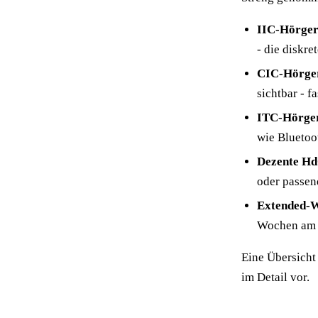
IIC-Hörgerä
- die diskr
CIC-Hörger
sichtbar - f
ITC-Hörger
wie Bluetoo
Dezente Hd
oder passen
Extended-W
Wochen am S
Eine Übersicht 
im Detail vor.