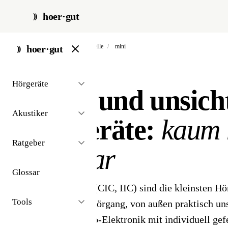
hoer·gut
start
/
hörgeräte
/
modelle
/
mini
hoer·gut
// hörgeräte-modell · mini
Hörgeräte
Mini- und unsich
Akustiker
Hörgeräte:
kaum 
Ratgeber
sichtbar
Glossar
Mini-Hörgeräte (CIC, IIC) sind die kleinsten H
Tools
komplett im Gehörgang, von außen praktisch uns
modernste Mikro-Elektronik mit individuell gef