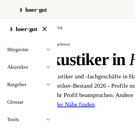
hoer·gut
start
/
akustiker
/
hamburg
hoer·gut
// stadt · hamburg · 107 ergebnisse
Hörgeräte
Hörakustiker in
Akustiker
107 Hörgeräteakustiker und -fachgeschäfte in 
Ratgeber
öffentlichen Akustiker-Bestand 2026 - Profile noc
Inhaber können ihr Profil beanspruchen. Andere 
Glossar
Hörakustiker in der Nähe finden
.
Tools