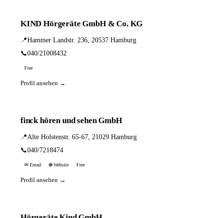
KIND Hörgeräte GmbH & Co. KG
📍
Hammer Landstr. 236, 20537 Hamburg
📞
040/21008432
Free
Profil ansehen →
finck hören und sehen GmbH
📍
Alte Holstenstr. 65-67, 21029 Hamburg
📞
040/7218474
✉ Email
🌐 Website
Free
Profil ansehen →
Hörgeräte Kind GmbH