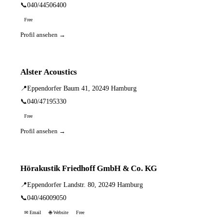
📞
040/44506400
Free
Profil ansehen →
Alster Acoustics
📍
Eppendorfer Baum 41, 20249 Hamburg
📞
040/47195330
Free
Profil ansehen →
Hörakustik Friedhoff GmbH & Co. KG
📍
Eppendorfer Landstr. 80, 20249 Hamburg
📞
040/46009050
✉ Email
🌐 Website
Free