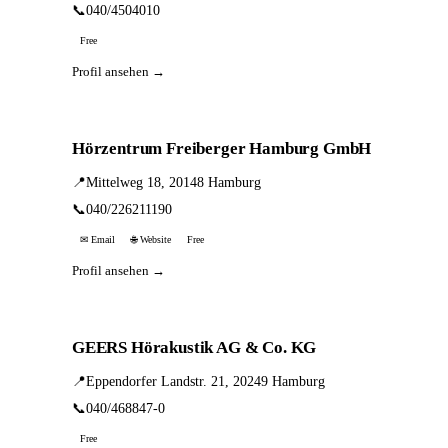
📞
040/4504010
Free
Profil ansehen →
Hörzentrum Freiberger Hamburg GmbH
📍
Mittelweg 18, 20148 Hamburg
📞
040/226211190
✉ Email
🌐 Website
Free
Profil ansehen →
GEERS Hörakustik AG & Co. KG
📍
Eppendorfer Landstr. 21, 20249 Hamburg
📞
040/468847-0
Free