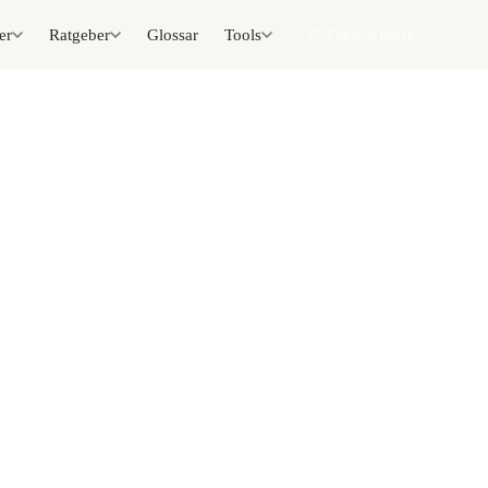
er
Ratgeber
Glossar
Tools
📦 Zuhause testen