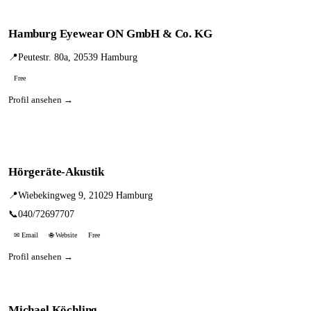
Hamburg Eyewear ON GmbH & Co. KG
📍
Peutestr. 80a, 20539 Hamburg
Free
Profil ansehen →
Hörgeräte-Akustik
📍
Wiebekingweg 9, 21029 Hamburg
📞
040/72697707
✉ Email
🌐 Website
Free
Profil ansehen →
Michael Köchling