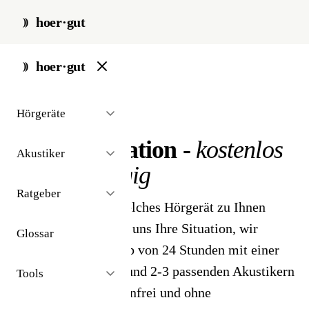
hoer·gut
hoer·gut
// kostenlose erstinformation
Hörgeräte
Persönliche
Erstinformation -
kostenlos
Akustiker
& unabhängig
Ratgeber
Sie sind unsicher, welches Hörgerät zu Ihnen
passt? Schreiben Sie uns Ihre Situation, wir
Glossar
melden uns innerhalb von 24 Stunden mit einer
ersten Orientierung und 2-3 passenden Akustikern
Tools
in Ihrer Nähe - kostenfrei und ohne