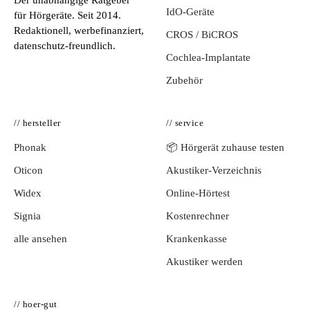
Der unabhängige Ratgeber
IdO-Geräte
für Hörgeräte. Seit 2014.
Redaktionell, werbefinanziert,
CROS / BiCROS
datenschutz-freundlich.
Cochlea-Implantate
Zubehör
// hersteller
// service
Phonak
📦 Hörgerät zuhause testen
Oticon
Akustiker-Verzeichnis
Widex
Online-Hörtest
Signia
Kostenrechner
alle ansehen
Krankenkasse
Akustiker werden
// hoer-gut