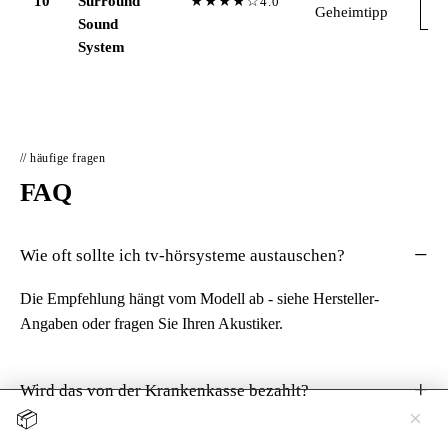
10
Surround
★★★★☆
4.0
→
Geheimtipp
Sound
System
// häufige fragen
FAQ
Wie oft sollte ich tv-hörsysteme austauschen?
Die Empfehlung hängt vom Modell ab - siehe Hersteller-
Angaben oder fragen Sie Ihren Akustiker.
Wird das von der Krankenkasse bezahlt?
×
📦
Jetzt testen →
Hörgerät 30 Tage kostenlos zuhause testen