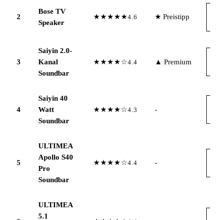
Bose TV
A
2
★★★★★
★ Preistipp
4.6
→
Speaker
Saiyin 2.0-
A
3
Kanal
★★★★☆
▲ Premium
4.4
→
Soundbar
Saiyin 40
A
4
Watt
★★★★☆
-
4.3
→
Soundbar
ULTIMEA
Apollo S40
A
5
★★★★☆
-
4.4
→
Pro
Soundbar
ULTIMEA
5.1
A