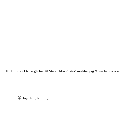
📦 Zuhause testen
📊
10
Produkte verglichen
📅 Stand:
Mai 2026
✓ unabhängig & werbefinanziert
🥇 Top-Empfehlung