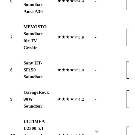
6
★★★★☆
-
4.4
→
Soundbar
Aura A30
MEVOSTO
Soundbar
A
7
★★★★☆
-
3.9
→
für TV
Geräte
Sony HT-
A
8
SF150
★★★★☆
-
3.9
→
Soundbar
GarageRock
A
9
90W
★★★★☆
-
4.2
→
Soundbar
ULTIMEA
U2500 5.1
✨
A