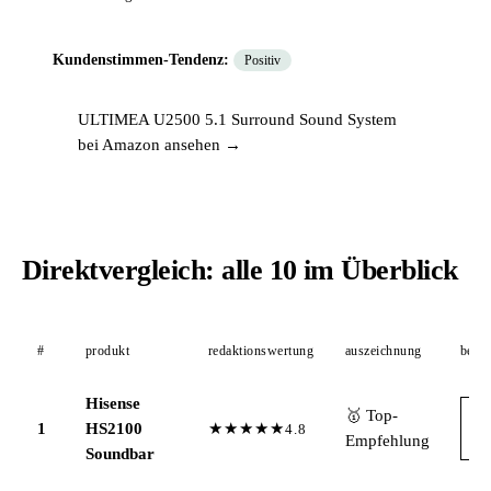
Kundenstimmen-Tendenz:
Positiv
ULTIMEA U2500 5.1 Surround Sound System
bei Amazon ansehen →
Direktvergleich: alle 10 im Überblick
#
produkt
redaktionswertung
auszeichnung
bei 
Hisense
🥇 Top-
A
1
HS2100
★★★★★
4.8
→
Empfehlung
Soundbar