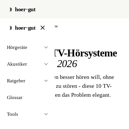
hoer·gut
start
/
zubehör
/
tv-hoersysteme
hoer·gut
// produkt-vergleich · zubehör
Hörgeräte
Die besten TV-Hörsysteme
für zuhause
2026
Akustiker
Wer beim TV-Schauen besser hören will, ohne
Ratgeber
den Rest der Familie zu stören - diese 10 TV-
Hörsysteme 2026 lösen das Problem elegant.
Glossar
Tools