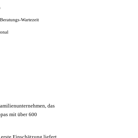
n
Beratungs-Wartezeit
ional
Familienunternehmen, das
opas mit über 600
rste Einschätzung liefert