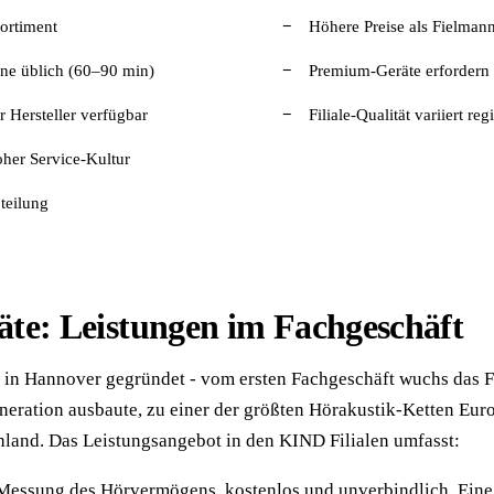
ortiment
Höhere Preise als Fielman
ne üblich (60–90 min)
Premium-Geräte erfordern 
 Hersteller verfügbar
Filiale-Qualität variiert reg
oher Service-Kultur
teilung
te: Leistungen im Fachgeschäft
in Hannover gegründet - vom ersten Fachgeschäft wuchs das 
neration ausbaute, zu einer der größten Hörakustik-Ketten Eur
hland. Das Leistungsangebot in den KIND Filialen umfasst:
essung des Hörvermögens, kostenlos und unverbindlich. Eine e