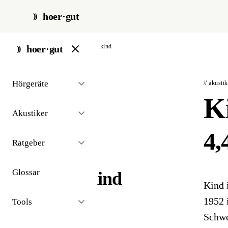
hoer·gut
start
/
akustiker-ketten
/
kind
hoer·gut
Hörgeräte
// akusti
K
Akustiker
4,
Ratgeber
Glossar
Kind
Kind 
1952 
Tools
Schwe