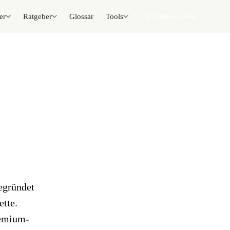
er
Ratgeber
Glossar
Tools
📦 Zuhause testen
gegründet
ette.
remium-