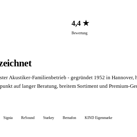
4,4 ★
Bewertung
zeichnet
ester Akustiker-Familienbetrieb - gegründet 1952 in Hannover, h
rpunkt auf langer Beratung, breitem Sortiment und Premium-Ger
Signia
ReSound
Starkey
Bernafon
KIND Eigenmarke