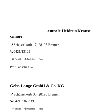
📦 Zuhause testen
26 Einträge · sortiert nach PLZ
Bremer Hörgeräte Zentrale Heidrun Krause
GmbH
📍
Schüsselkorb 17, 28195 Bremen
📞
0421/13122
✉ Email
🌐 Website
Free
Profil ansehen →
Gebr. Lange GmbH & Co. KG
📍
Schüsselkorb 35, 28195 Bremen
📞
0421/3365339
✉ Email
🌐 Website
Free