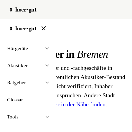
hoer·gut
start
/
akustiker
/
bremen
hoer·gut
// stadt · bremen · 26 ergebnisse
Hörgeräte
Hörakustiker in
Bremen
Akustiker
26 Hörgeräteakustiker und -fachgeschäfte in
Bremen. Aus dem öffentlichen Akustiker-Bestand
Ratgeber
2026 - Profile noch nicht verifiziert, Inhaber
können ihr Profil beanspruchen. Andere Stadt
Glossar
gesucht?
Hörakustiker in der Nähe finden
.
Tools