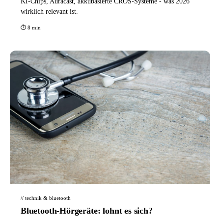
KI-Chips, Auracast, akkubasierte CROS-Systeme - was 2026
wirklich relevant ist.
⏱ 8 min
// technik & bluetooth
Bluetooth-Hörgeräte: lohnt es sich?