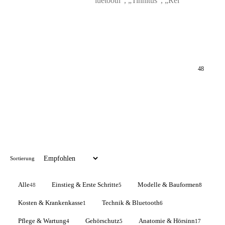
📦 Zuhause testen
48
Sortierung
Alle
Einstieg & Erste Schritte
Modelle & Bauformen
48
5
8
Kosten & Krankenkasse
Technik & Bluetooth
1
6
Pflege & Wartung
Gehörschutz
Anatomie & Hörsinn
4
5
17