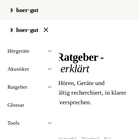
hoer·gut
start
/
ratgeber
hoer·gut
// ratgeber
Hörgeräte
Hörgeräte-Ratgeber -
verständlich erklärt
Akustiker
48 Artikel rund ums Hören, Geräte und
Ratgeber
Krankenkasse. Sorgfältig recherchiert, in klarer
Sprache, ohne Werbeversprechen.
Glossar
Tools