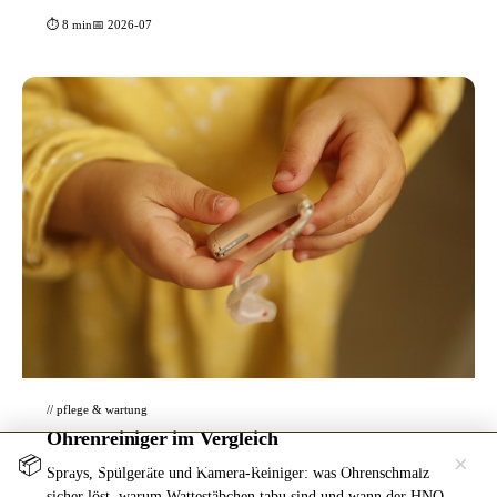
⏱ 8 min
📅 2026-07
// pflege & wartung
Ohrenreiniger im Vergleich
×
📦
Jetzt testen →
Hörgerät 30 Tage kostenlos zuhause testen
Sprays, Spülgeräte und Kamera-Reiniger: was Ohrenschmalz
sicher löst, warum Wattestäbchen tabu sind und wann der HNO