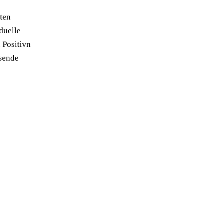
äten
duelle
 Positivn
hsende
→