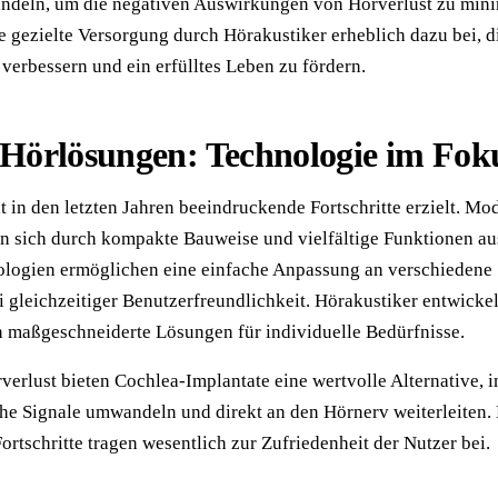
andeln, um die negativen Auswirkungen von Hörverlust zu mini
ne gezielte Versorgung durch Hörakustiker erheblich dazu bei, d
 verbessern und ein erfülltes Leben zu fördern.
Hörlösungen: Technologie im Fok
t in den letzten Jahren beeindruckende Fortschritte erzielt. Mo
n sich durch kompakte Bauweise und vielfältige Funktionen au
ologien ermöglichen eine einfache Anpassung an verschiedene
i gleichzeitiger Benutzerfreundlichkeit. Hörakustiker entwickel
n maßgeschneiderte Lösungen für individuelle Bedürfnisse.
erlust bieten Cochlea-Implantate eine wertvolle Alternative, 
sche Signale umwandeln und direkt an den Hörnerv weiterleiten.
ortschritte tragen wesentlich zur Zufriedenheit der Nutzer bei.