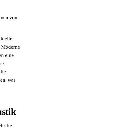
e
emen von
duelle
. Moderne
en eine
he
die
ben, was
stik
hritte.