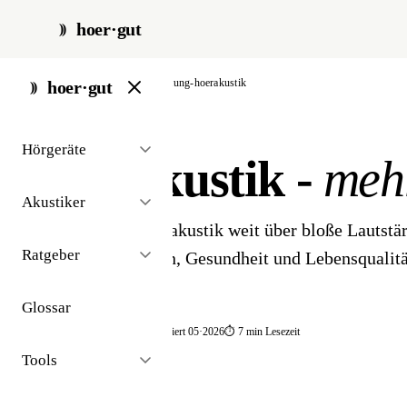
hoer·gut
start
/
ratgeber
/
bedeutung-hoerakustik
hoer·gut
// ratgeber · hörakustik
Hörgeräte
Hörakustik -
mehr
Akustiker
Warum gute Hörakustik weit über bloße Lautstär
Ratgeber
sie Wohlbefinden, Gesundheit und Lebensqualität
Glossar
📅 publiziert 2025
🔄 aktualisiert 05·2026
⏱ 7 min Lesezeit
Tools