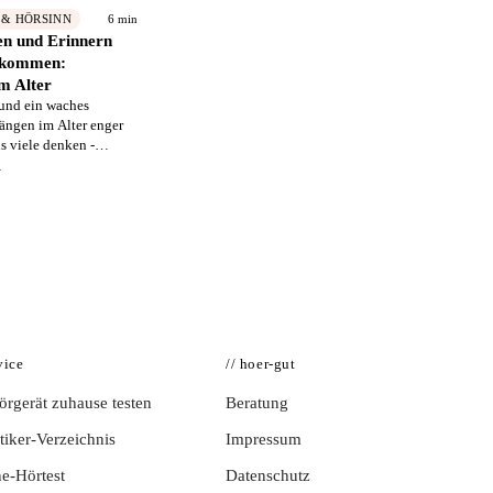
6 min
 & HÖRSINN
n und Erinnern
kommen:
m Alter
und ein waches
ängen im Alter enger
s viele denken -
sschauende Vorsorge
→
d den eigenen
ichermaßen umfasst.
vice
// hoer-gut
rgerät zuhause testen
Beratung
iker-Verzeichnis
Impressum
e-Hörtest
Datenschutz