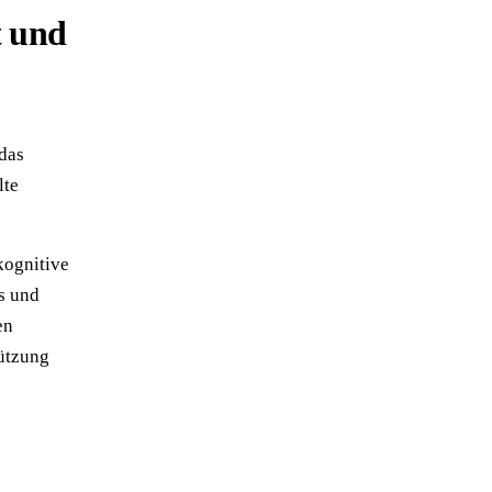
t und
das
lte
kognitive
s und
en
tützung