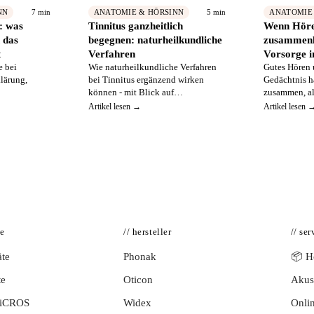
7 min
5 min
NN
ANATOMIE & HÖRSINN
ANATOMIE
e: was
Tinnitus ganzheitlich
Wenn Höre
n das
begegnen: naturheilkundliche
zusammen
t
Verfahren
Vorsorge i
e bei
Wie naturheilkundliche Verfahren
Gutes Hören 
klärung,
bei Tinnitus ergänzend wirken
Gedächtnis h
können - mit Blick auf
zusammen, al
ng,
Halswirbelsäule, Stoffwechsel und
warum vorau
Artikel lesen →
Artikel lesen 
olle der
Stress, abgestimmt mit HNO und
Ohr, Kopf un
eführter
Hörakustik.
Abschied gle
 als
te
// hersteller
// ser
te
Phonak
📦 Hö
te
Oticon
Akust
BiCROS
Widex
Onlin