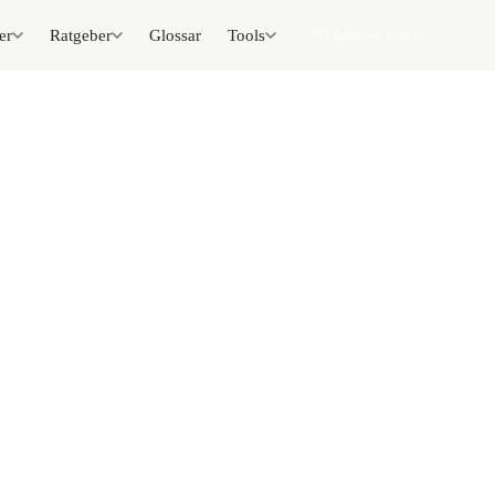
er
Ratgeber
Glossar
Tools
📦 Zuhause testen