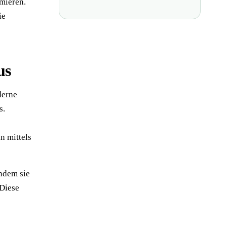
mieren.
ie
us
derne
s.
n mittels
indem sie
 Diese