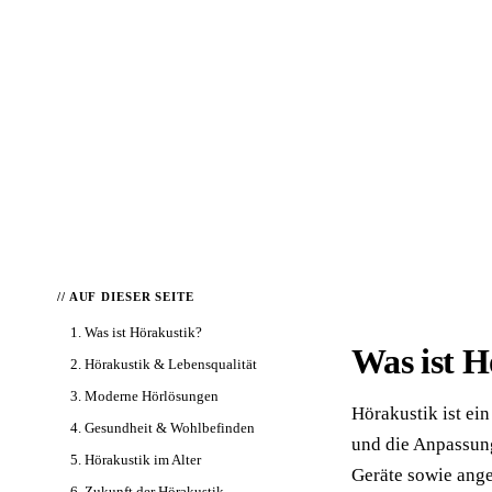
📦 Zuhause testen
// AUF DIESER SEITE
1. Was ist Hörakustik?
Was ist H
2. Hörakustik & Lebensqualität
3. Moderne Hörlösungen
Hörakustik ist ei
4. Gesundheit & Wohlbefinden
und die Anpassung
5. Hörakustik im Alter
Geräte sowie ange
6. Zukunft der Hörakustik