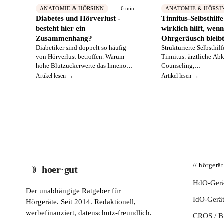
6 min
ANATOMIE & HÖRSINN
ANATOMIE & HÖRSI
Diabetes und Hörverlust -
Tinnitus-Selbsthilf
besteht hier ein
wirklich hilft, wen
Zusammenhang?
Ohrgeräusch bleib
Diabetiker sind doppelt so häufig
Strukturierte Selbsthilf
von Hörverlust betroffen. Warum
Tinnitus: ärztliche Ab
hohe Blutzuckerwerte das Innenohr
Counseling,
schädigen - und wie Sie Ihr Gehör
Aufmerksamkeitslenku
Artikel lesen →
Artikel lesen →
schützen.
Entspannung und die R
Hörakustik - plus ein g
Online-Tinnitus-Coach
Ergänzung.
// hörgerä
hoer·gut
HdO-Gerä
Der unabhängige Ratgeber für
IdO-Gerä
Hörgeräte. Seit 2014. Redaktionell,
werbefinanziert, datenschutz-freundlich.
CROS / 