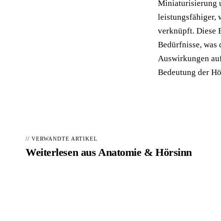
Miniaturisierung 
leistungsfähiger,
verknüpft. Diese 
Bedürfnisse, was 
Auswirkungen auf
Bedeutung der Hör
// VERWANDTE ARTIKEL
Weiterlesen aus
Anatomie & Hörsinn
Hörakustiker in Ihrer Nähe finden
📍
Geprüfte Fachbetriebe – kostenlos vergleichen