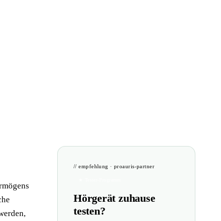
// empfehlung · proauris-partner
★ Tester-Programm
vermögens
Hörgerät zuhause
che
testen?
 werden,