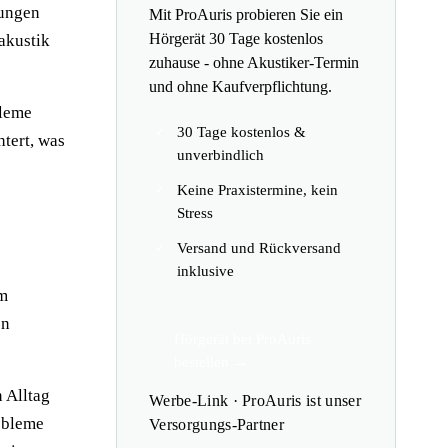
tungen
Mit ProAuris probieren Sie ein
Hörgerät 30 Tage kostenlos
akustik
zuhause - ohne Akustiker-Termin
und ohne Kaufverpflichtung.
bleme
30 Tage kostenlos &
tert, was
unverbindlich
Keine Praxistermine, kein
Stress
Versand und Rückversand
inklusive
am
on
Hörgerät bei ProAuris
bestellen →
 Alltag
Werbe-Link · ProAuris ist unser
robleme
Versorgungs-Partner