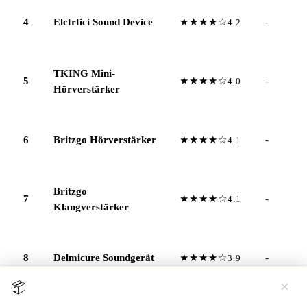
4
Elctrtici Sound Device
★★★★☆
-
4.2
TKING Mini-
5
★★★★☆
-
4.0
Hörverstärker
6
Britzgo Hörverstärker
★★★★☆
-
4.1
Britzgo
7
★★★★☆
-
4.1
Klangverstärker
8
Delmicure Soundgerät
★★★★☆
-
3.9
×
📦
Jetzt testen →
Hörgerät 30 Tage kostenlos zuhause testen