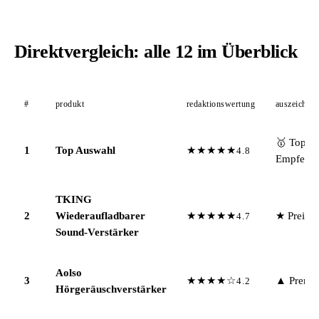
Direktvergleich: alle 12 im Überblick
#
produkt
redaktionswertung
auszeichnu
🥇 Top-
1
Top Auswahl
★★★★★
4.8
Empfehl
TKING
2
Wiederaufladbarer
★★★★★
★ Preisti
4.7
Sound-Verstärker
Aolso
3
★★★★☆
▲ Premi
4.2
Hörgeräuschverstärker