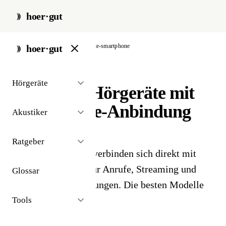
hoer·gut
start
/
bauformen
/
hoergeraete-smartphone
hoer·gut
// produkt-vergleich · bauformen
Hörgeräte
Die besten Hörgeräte mit
Smartphone-Anbindung
Akustiker
2026
Ratgeber
Moderne Hörgeräte verbinden sich direkt mit
dem Smartphone - für Anrufe, Streaming und
Glossar
individuelle Einstellungen. Die besten Modelle
2026.
Tools