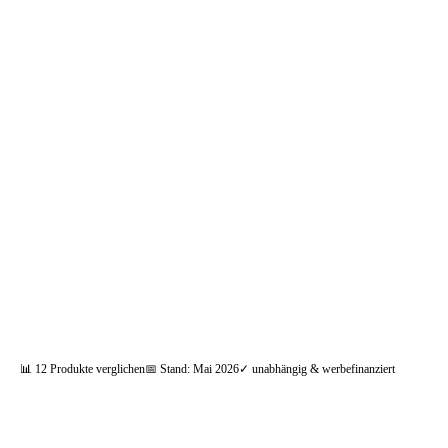
📦 Zuhause testen
📊
12
Produkte verglichen
📅 Stand:
Mai 2026
✓ unabhängig & werbefinanziert