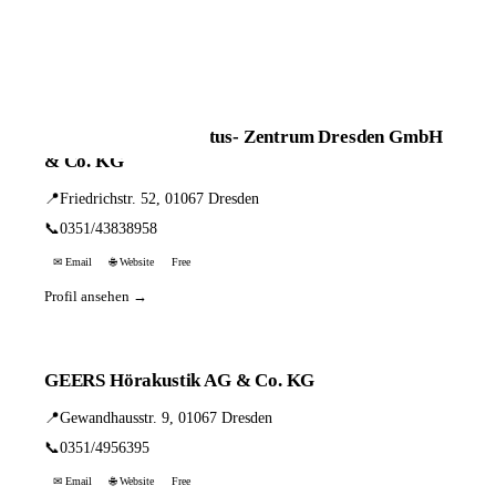
📦 Zuhause testen
25 Einträge · sortiert nach PLZ
auric Hör- und Tinnitus- Zentrum Dresden GmbH
& Co. KG
📍
Friedrichstr. 52, 01067 Dresden
📞
0351/43838958
✉ Email
🌐 Website
Free
Profil ansehen →
GEERS Hörakustik AG & Co. KG
📍
Gewandhausstr. 9, 01067 Dresden
📞
0351/4956395
✉ Email
🌐 Website
Free