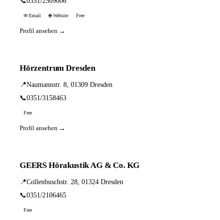
📞
0351/2509006
✉ Email
🌐 Website
Free
Profil ansehen →
Hörzentrum Dresden
📍
Naumannstr. 8, 01309 Dresden
📞
0351/3158463
Free
Profil ansehen →
GEERS Hörakustik AG & Co. KG
📍
Collenbuschstr. 28, 01324 Dresden
📞
0351/2106465
Free