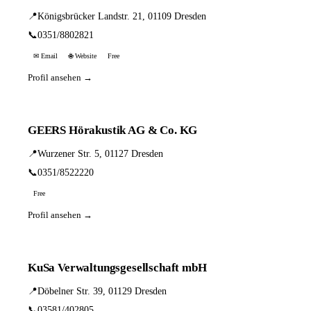
📍
Königsbrücker Landstr. 21, 01109 Dresden
📞
0351/8802821
✉ Email
🌐 Website
Free
Profil ansehen →
GEERS Hörakustik AG & Co. KG
📍
Wurzener Str. 5, 01127 Dresden
📞
0351/8522220
Free
Profil ansehen →
KuSa Verwaltungsgesellschaft mbH
📍
Döbelner Str. 39, 01129 Dresden
📞
03581/402805