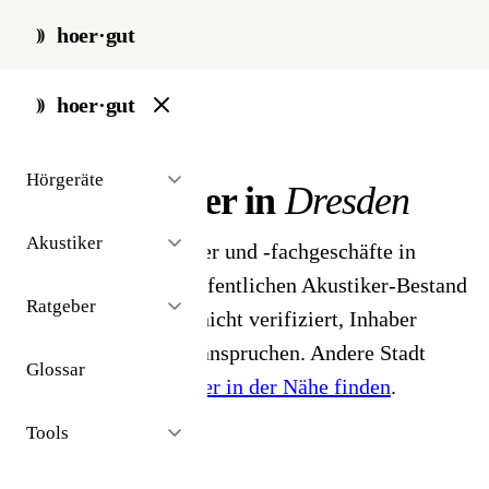
hoer·gut
start
/
akustiker
/
dresden
hoer·gut
// stadt · dresden · 25 ergebnisse
Hörgeräte
Hörakustiker in
Dresden
Akustiker
25 Hörgeräteakustiker und -fachgeschäfte in
Dresden. Aus dem öffentlichen Akustiker-Bestand
Ratgeber
2026 - Profile noch nicht verifiziert, Inhaber
können ihr Profil beanspruchen. Andere Stadt
Glossar
gesucht?
Hörakustiker in der Nähe finden
.
Tools