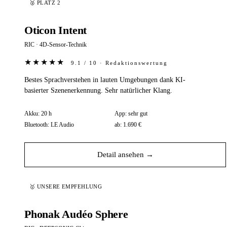
🥈 PLATZ 2
Oticon Intent
RIC · 4D-Sensor-Technik
★★★★★
9.1 / 10 · Redaktionswertung
Bestes Sprachverstehen in lauten Umgebungen dank KI-
basierter Szenenerkennung. Sehr natürlicher Klang.
Akku:
20 h
App:
sehr gut
Bluetooth:
LE Audio
ab:
1.690 €
Detail ansehen →
🥇 UNSERE EMPFEHLUNG
Phonak Audéo Sphere