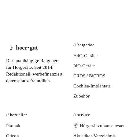
// hörgeräte
hoer·gut
HdO-Geräte
Der unabhängige Ratgeber
IdO-Geräte
für Hörgeräte. Seit 2014.
Redaktionell, werbefinanziert,
CROS / BiCROS
datenschutz-freundlich.
Cochlea-Implantate
Zubehör
// hersteller
// service
Phonak
📦 Hörgerät zuhause testen
Oticon
Akustiker-Verzeichnis