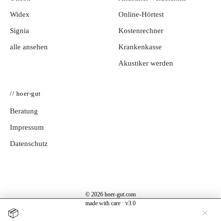
Widex
Online-Hörtest
Signia
Kostenrechner
alle ansehen
Krankenkasse
Akustiker werden
// hoer-gut
Beratung
Impressum
Datenschutz
© 2026 hoer-gut.com
made with care · v3.0
×
📦
Jetzt testen →
Hörgerät 30 Tage kostenlos zuhause testen