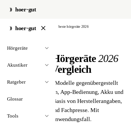
hoer·gut
start
/
hörgeräte
/
vergleich
/
beste hörgeräte 2026
hoer·gut
// marktübersicht 2026
Hörgeräte
Die besten Hörgeräte
2026
Akustiker
im großen Vergleich
Ratgeber
9 aktuelle Premium-Modelle gegenübergestellt
nach Sprachverstehen, App-Bedienung, Akku und
Glossar
Tragekomfort - auf Basis von Herstellerangaben,
technischen Daten und Fachpresse. Mit
Tools
Empfehlungen pro Anwendungsfall.