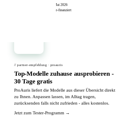
📊
9
Modelle verglichen
📅 Stand: Mai
2026
📦 Zuhause testen
✓ redaktionell unabhängig · Affiliate-finanziert
📦
// partner-empfehlung · proauris
Top-Modelle zuhause ausprobieren -
30 Tage gratis
ProAuris liefert die Modelle aus dieser Übersicht direkt
zu Ihnen. Anpassen lassen, im Alltag tragen,
zurücksenden falls nicht zufrieden - alles kostenlos.
Jetzt zum Tester-Programm →