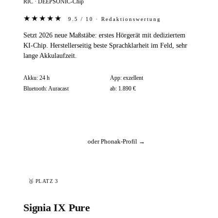
RIC · DEEPSONIC-Chip
★★★★★
9.5 / 10 · Redaktionswertung
Setzt 2026 neue Maßstäbe: erstes Hörgerät mit dediziertem
KI-Chip. Herstellerseitig beste Sprachklarheit im Feld, sehr
lange Akkulaufzeit.
Akku:
24 h
App:
exzellent
Bluetooth:
Auracast
ab:
1.890 €
📦 30 Tage testen (ProAuris)
oder Phonak-Profil →
🥉 PLATZ 3
Signia IX Pure