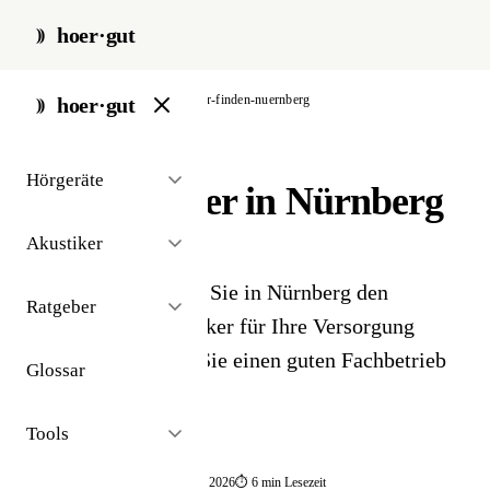
hoer·gut
start
/
ratgeber
/
hoerakustiker-finden-nuernberg
hoer·gut
// ratgeber · regional
Hörgeräte
Hörakustiker in Nürnberg
finden
Akustiker
Eine Checkliste, wie Sie in Nürnberg den
Ratgeber
passenden Hörakustiker für Ihre Versorgung
finden – und woran Sie einen guten Fachbetrieb
Glossar
erkennen.
Tools
📅 publiziert 2026
🔄 aktualisiert 05·2026
⏱ 6 min Lesezeit