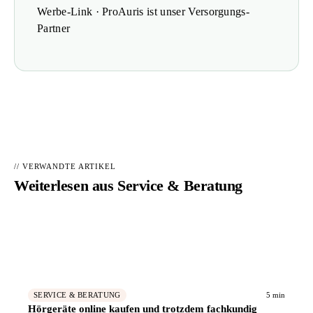
Werbe-Link · ProAuris ist unser Versorgungs-
Partner
// VERWANDTE ARTIKEL
Weiterlesen aus
Service & Beratung
Hörakustiker in Ihrer Nähe finden
→
📍
Geprüfte Fachbetriebe – kostenlos vergleichen
5 min
SERVICE & BERATUNG
Hörgeräte online kaufen und trotzdem fachkundig