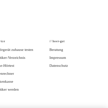
vice
// hoer-gut
rgerät zuhause testen
Beratung
iker-Verzeichnis
Impressum
e-Hörtest
Datenschutz
enrechner
kenkasse
tiker werden