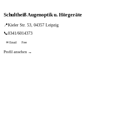
Schultheiß Augenoptik u. Hörgeräte
📍
Kieler Str. 53, 04357 Leipzig
📞
0341/6014373
✉ Email
Free
Profil ansehen →