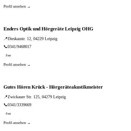
Profil ansehen →
Enders Optik und Hörgeräte Leipzig OHG
📍
Dieskaustr. 12, 04229 Leipzig
📞
0341/9468017
Free
Profil ansehen →
Gutes Hören Krück - Hörgeräteakustikmeister
📍
Zwickauer Str. 125, 04279 Leipzig
📞
0341/3339669
Free
Profil ansehen →