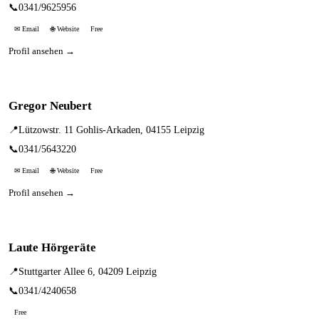
📞
0341/9625956
✉ Email
🌐 Website
Free
Profil ansehen →
Gregor Neubert
📍
Lützowstr. 11 Gohlis-Arkaden, 04155 Leipzig
📞
0341/5643220
✉ Email
🌐 Website
Free
Profil ansehen →
Laute Hörgeräte
📍
Stuttgarter Allee 6, 04209 Leipzig
📞
0341/4240658
Free