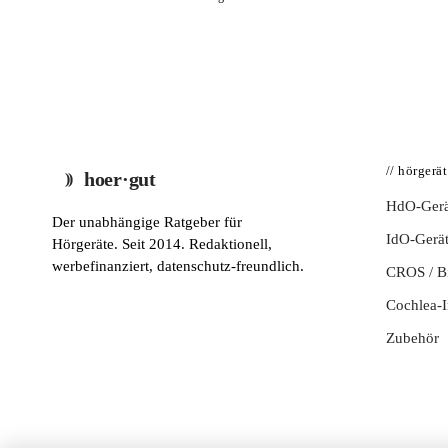
// hörgerä
hoer·gut
HdO-Gerä
Der unabhängige Ratgeber für
IdO-Gerä
Hörgeräte. Seit 2014. Redaktionell,
werbefinanziert, datenschutz-freundlich.
CROS / 
Cochlea-I
Zubehör