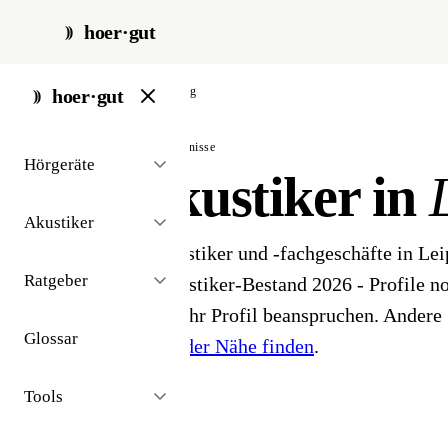
hoer·gut
start
/
akustiker
/
leipzig
hoer·gut
// stadt · leipzig · 19 ergebnisse
Hörgeräte
Hörakustiker in
Akustiker
19 Hörgeräteakustiker und -fachgeschäfte in Le
Ratgeber
öffentlichen Akustiker-Bestand 2026 - Profile noc
Inhaber können ihr Profil beanspruchen. Andere 
Glossar
Hörakustiker in der Nähe finden
.
Tools