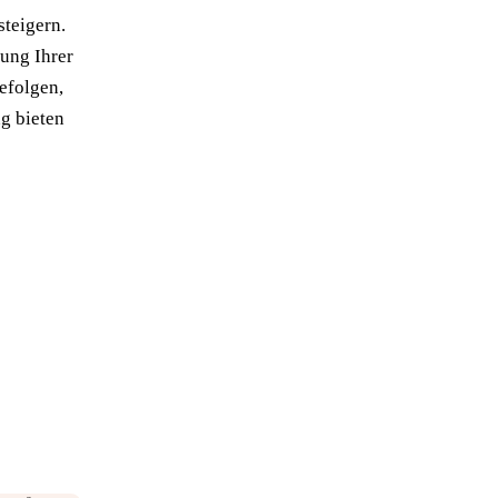
steigern.
zung Ihrer
efolgen,
ng bieten
→