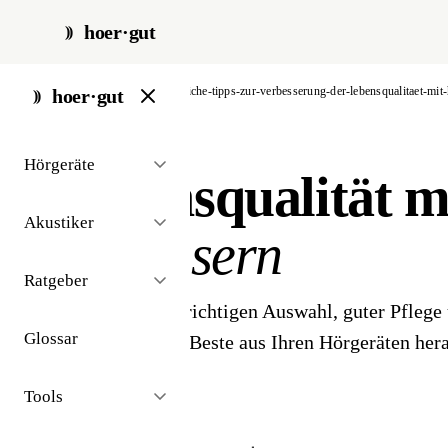
hoer·gut
start
/
ratgeber
/
nuetzliche-tipps-zur-verbesserung-der-lebensqualitaet-mit
hoer·gut
// ratgeber · alltag
Hörgeräte
Lebensqualität m
Akustiker
verbessern
Ratgeber
Wie Sie mit der richtigen Auswahl, guter Pflege
Glossar
Hilfsmitteln das Beste aus Ihren Hörgeräten her
besser hören.
Tools