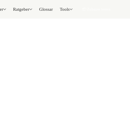
er
Ratgeber
Glossar
Tools
📦 Zuhause testen