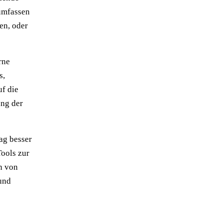
 umfassen
en, oder
rne
s,
f die
ung der
ag besser
Tools zur
n von
und