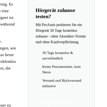
★ Tester-Programm
rung. Es
Hörgerät zuhause
t eine
testen?
gnet ist.
, während
Mit ProAuris probieren Sie ein
Hörgerät 30 Tage kostenlos
zuhause - ohne Akustiker-Termin
e.
und ohne Kaufverpflichtung.
ungen, wie
30 Tage kostenlos &
as beste
unverbindlich
problemlos
Keine Praxistermine, kein
en, die
Stress
Versand und Rückversand
inklusive
Hörgerät bei ProAuris
auer zu