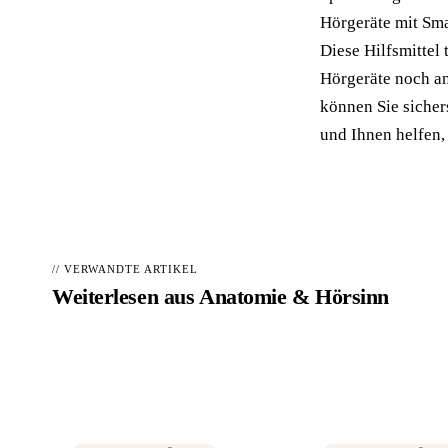
Hörgeräte mit Sma
Diese Hilfsmittel
Hörgeräte noch an
können Sie sicher
und Ihnen helfen, 
// VERWANDTE ARTIKEL
Weiterlesen aus
Anatomie & Hörsinn
Hörakustiker in Ihrer Nähe finden
📍
Geprüfte Fachbetriebe – kostenlos vergleichen