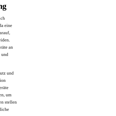
ng
ich
da eine
arauf,
eiden.
räte an
n und
mutz und
ion
eräte
hen, um
n stellen
liche