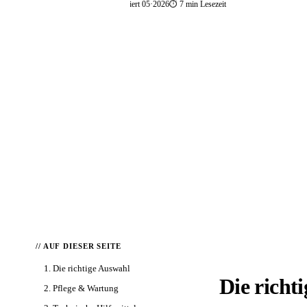
📅 publiziert 2026
🔄 aktualisiert 05·2026
⏱ 7 min Lesezeit
📦 Zuhause testen
// AUF DIESER SEITE
1. Die richtige Auswahl
Die richt
2. Pflege & Wartung