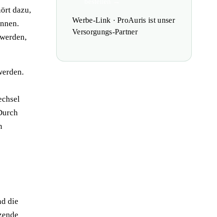
bestellen →
ört dazu,
Werbe-Link · ProAuris ist unser
önnen.
Versorgungs-Partner
 werden,
werden.
echsel
 Durch
n
nd die
nzende