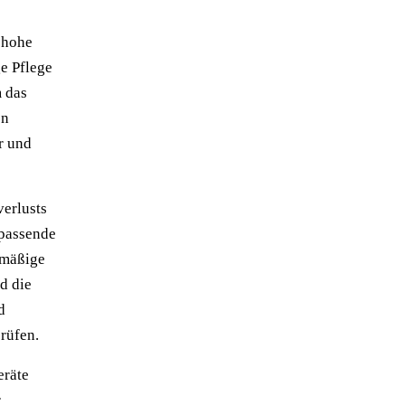
 hohe
e Pflege
m das
en
r und
verlusts
 passende
lmäßige
d die
d
rüfen.
eräte
r