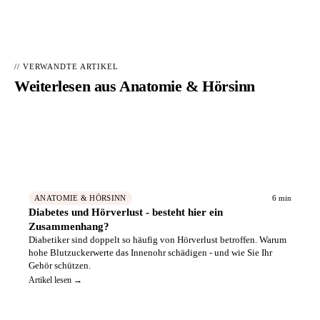
// VERWANDTE ARTIKEL
Weiterlesen aus
Anatomie & Hörsinn
Hörakustiker in Ihrer Nähe finden
→
📍
Geprüfte Fachbetriebe – kostenlos vergleichen
6 min
ANATOMIE & HÖRSINN
Diabetes und Hörverlust - besteht hier ein
Zusammenhang?
Diabetiker sind doppelt so häufig von Hörverlust betroffen. Warum
hohe Blutzuckerwerte das Innenohr schädigen - und wie Sie Ihr
Gehör schützen.
Artikel lesen →