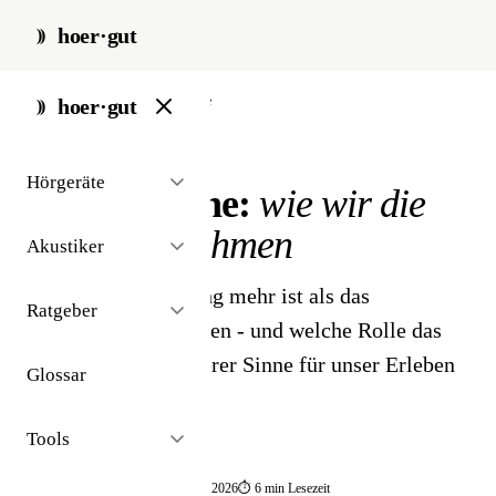
hoer·gut
start
/
ratgeber
/
sinnesorgane
hoer·gut
// ratgeber · grundlagen
Hörgeräte
Sinnesorgane:
wie wir die
Welt wahrnehmen
Akustiker
Warum Wahrnehmung mehr ist als das
Ratgeber
Empfangen von Reizen - und welche Rolle das
Zusammenspiel unserer Sinne für unser Erleben
Glossar
spielt.
Tools
📅 publiziert 2025
🔄 aktualisiert 05·2026
⏱ 6 min Lesezeit