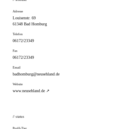
Adresse
Louisenstr. 69
61348 Bad Homburg
Telefon
06172/23349
Fax
06172/23349
Email
badhomburg@neusehland.de
Website
www.neusehland.de ↗
// status
Profil-Tier