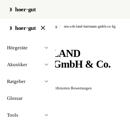
hoer·gut
start
/
akustiker
/
bad homburg
/
neu-seh-land-hartmann-gmbh-co-kg
hoer·gut
// akustiker · bad homburg
Hörgeräte
NEU SEH LAND
Hartmann GmbH & Co.
Akustiker
KG
Ratgeber
☆☆☆☆☆
Noch keine verifizierten Bewertungen
Glossar
Tools