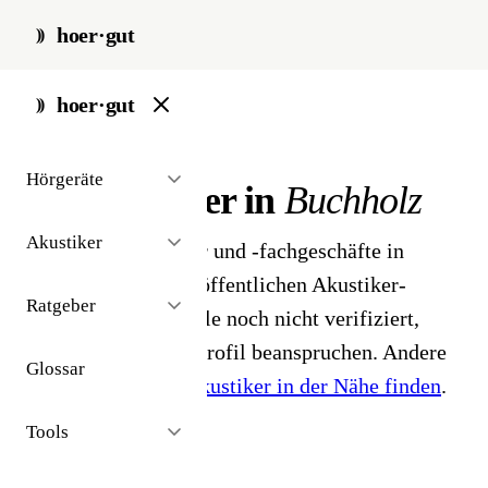
hoer·gut
start
/
akustiker
/
buchholz
hoer·gut
// stadt · buchholz · 1 ergebnisse
Hörgeräte
Hörakustiker in
Buchholz
Akustiker
1 Hörgeräteakustiker und -fachgeschäfte in
Buchholz. Aus dem öffentlichen Akustiker-
Ratgeber
Bestand 2026 - Profile noch nicht verifiziert,
Inhaber können ihr Profil beanspruchen. Andere
Glossar
Stadt gesucht?
Hörakustiker in der Nähe finden
.
Tools