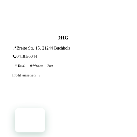
📦 Zuhause testen
1 Einträge · sortiert nach PLZ
Fielmann AG & Co. OHG
📍
Breite Str. 15, 21244 Buchholz
📞
04181/6044
✉ Email
🌐 Website
Free
Profil ansehen →
📦