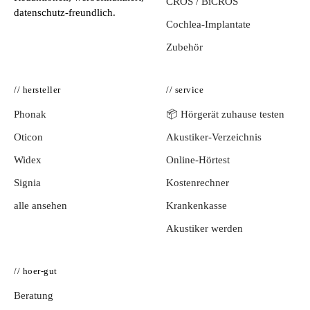
CROS / BiCROS
datenschutz-freundlich.
Cochlea-Implantate
Zubehör
// hersteller
// service
Phonak
📦 Hörgerät zuhause testen
Oticon
Akustiker-Verzeichnis
Widex
Online-Hörtest
Signia
Kostenrechner
alle ansehen
Krankenkasse
Akustiker werden
// hoer-gut
Beratung