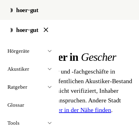
hoer·gut
start
/
akustiker
/
gescher
hoer·gut
// stadt · gescher · 1 ergebnisse
Hörgeräte
Hörakustiker in
Gescher
Akustiker
1 Hörgeräteakustiker und -fachgeschäfte in
Gescher. Aus dem öffentlichen Akustiker-Bestand
Ratgeber
2026 - Profile noch nicht verifiziert, Inhaber
können ihr Profil beanspruchen. Andere Stadt
Glossar
gesucht?
Hörakustiker in der Nähe finden
.
Tools