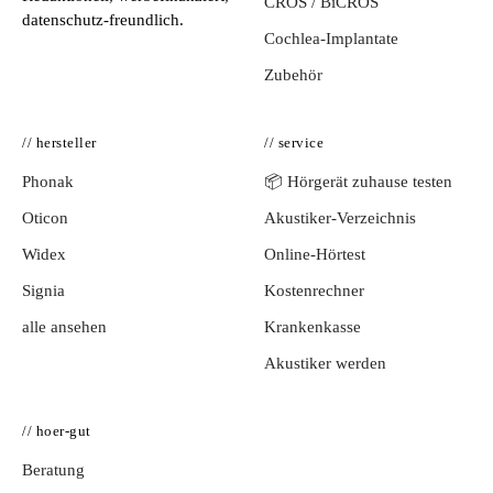
CROS / BiCROS
datenschutz-freundlich.
Cochlea-Implantate
Zubehör
// hersteller
// service
Phonak
📦 Hörgerät zuhause testen
Oticon
Akustiker-Verzeichnis
Widex
Online-Hörtest
Signia
Kostenrechner
alle ansehen
Krankenkasse
Akustiker werden
// hoer-gut
Beratung