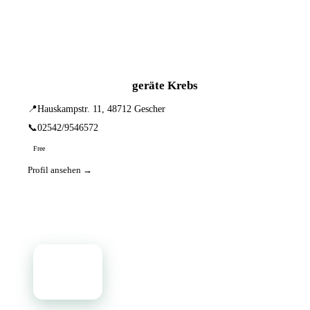
📦 Zuhause testen
1 Einträge · sortiert nach PLZ
Benjamin Krebs Hörgeräte Krebs
📍
Hauskampstr. 11, 48712 Gescher
📞
02542/9546572
Free
Profil ansehen →
📦