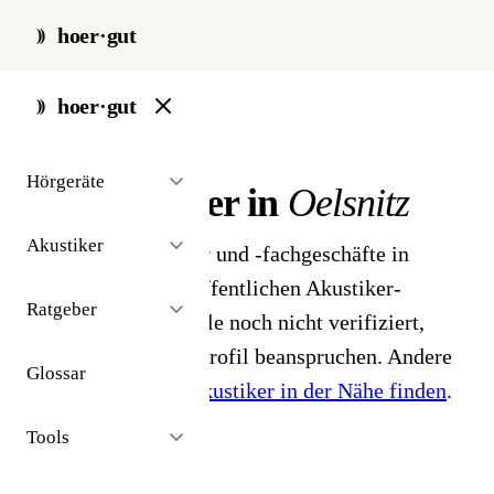
hoer·gut
start
/
akustiker
/
oelsnitz
hoer·gut
// stadt · oelsnitz · 1 ergebnisse
Hörgeräte
Hörakustiker in
Oelsnitz
Akustiker
1 Hörgeräteakustiker und -fachgeschäfte in
Oelsnitz. Aus dem öffentlichen Akustiker-
Ratgeber
Bestand 2026 - Profile noch nicht verifiziert,
Inhaber können ihr Profil beanspruchen. Andere
Glossar
Stadt gesucht?
Hörakustiker in der Nähe finden
.
Tools