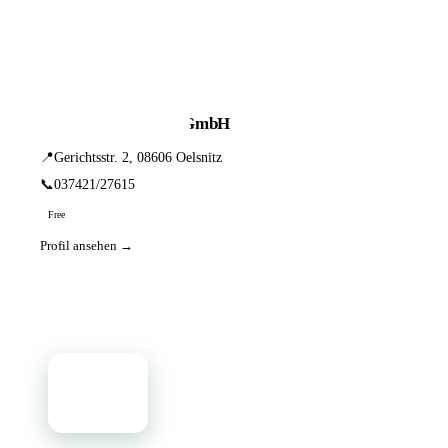
📦 Zuhause testen
1 Einträge · sortiert nach PLZ
Hörgeräte-Akustik GmbH
📍
Gerichtsstr. 2, 08606 Oelsnitz
📞
037421/27615
Free
Profil ansehen →
📦