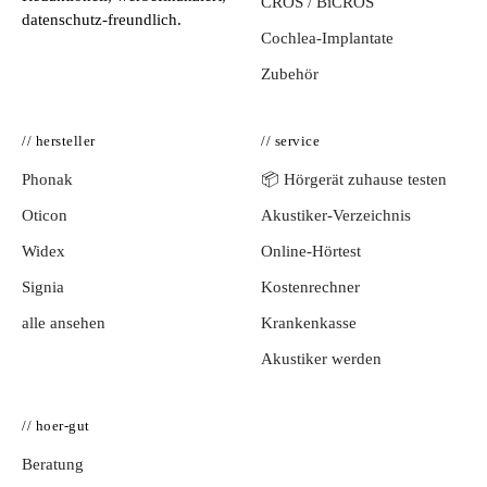
CROS / BiCROS
datenschutz-freundlich.
Cochlea-Implantate
Zubehör
// hersteller
// service
Phonak
📦 Hörgerät zuhause testen
Oticon
Akustiker-Verzeichnis
Widex
Online-Hörtest
Signia
Kostenrechner
alle ansehen
Krankenkasse
Akustiker werden
// hoer-gut
Beratung