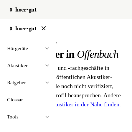
hoer·gut
start
/
akustiker
/
offenbach
hoer·gut
// stadt · offenbach · 3 ergebnisse
Hörgeräte
Hörakustiker in
Offenbach
Akustiker
3 Hörgeräteakustiker und -fachgeschäfte in
Offenbach. Aus dem öffentlichen Akustiker-
Ratgeber
Bestand 2026 - Profile noch nicht verifiziert,
Inhaber können ihr Profil beanspruchen. Andere
Glossar
Stadt gesucht?
Hörakustiker in der Nähe finden
.
Tools