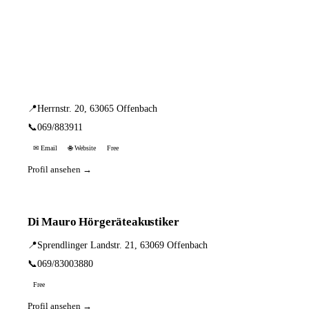
📦 Zuhause testen
3 Einträge · sortiert nach PLZ
Hörakustik Pegels
📍
Herrnstr. 20, 63065 Offenbach
📞
069/883911
✉ Email
🌐 Website
Free
Profil ansehen →
Di Mauro Hörgeräteakustiker
📍
Sprendlinger Landstr. 21, 63069 Offenbach
📞
069/83003880
Free
Profil ansehen →