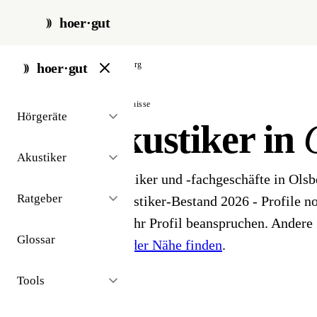
hoer·gut
start
/
akustiker
/
olsberg
hoer·gut
// stadt · olsberg · 1 ergebnisse
Hörgeräte
Hörakustiker in
Akustiker
1 Hörgeräteakustiker und -fachgeschäfte in Ols
Ratgeber
öffentlichen Akustiker-Bestand 2026 - Profile noc
Inhaber können ihr Profil beanspruchen. Andere 
Glossar
Hörakustiker in der Nähe finden
.
Tools