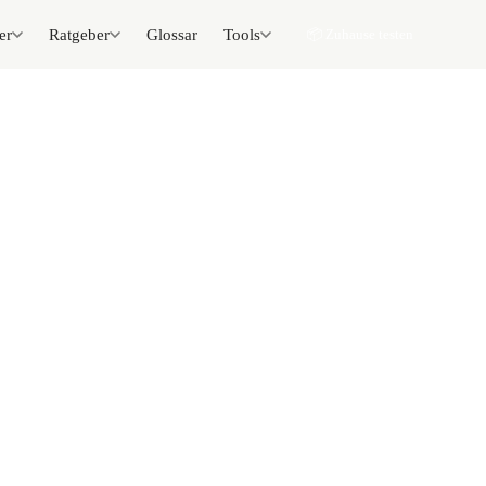
er
Ratgeber
Glossar
Tools
📦 Zuhause testen