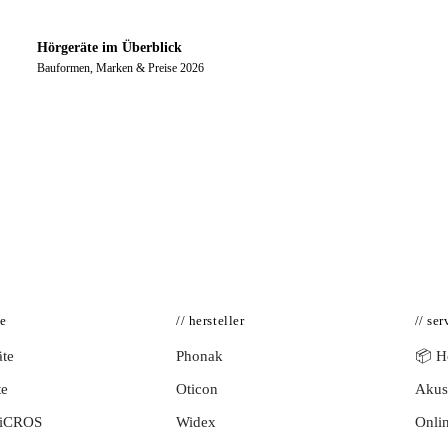
Hörgeräte im Überblick
Bauformen, Marken & Preise 2026
te
// hersteller
// ser
te
Phonak
📦 Hö
te
Oticon
Akust
BiCROS
Widex
Onlin