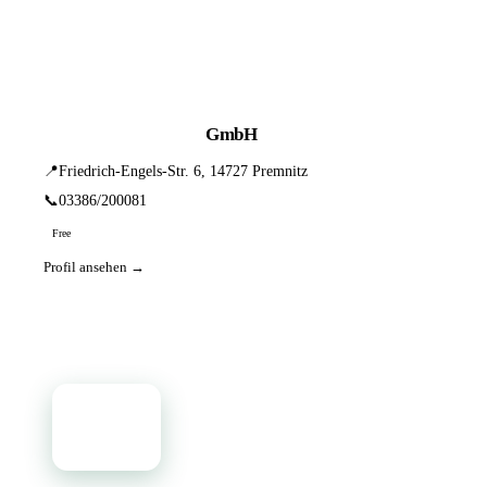
📦 Zuhause testen
1 Einträge · sortiert nach PLZ
Hörgeräte Obsidian GmbH
📍
Friedrich-Engels-Str. 6, 14727 Premnitz
📞
03386/200081
Free
Profil ansehen →
📦