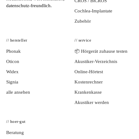
CROS / BiCROS
datenschutz-freundlich.
Cochlea-Implantate
Zubehör
// hersteller
// service
Phonak
📦 Hörgerät zuhause testen
Oticon
Akustiker-Verzeichnis
Widex
Online-Hörtest
Signia
Kostenrechner
alle ansehen
Krankenkasse
Akustiker werden
// hoer-gut
Beratung