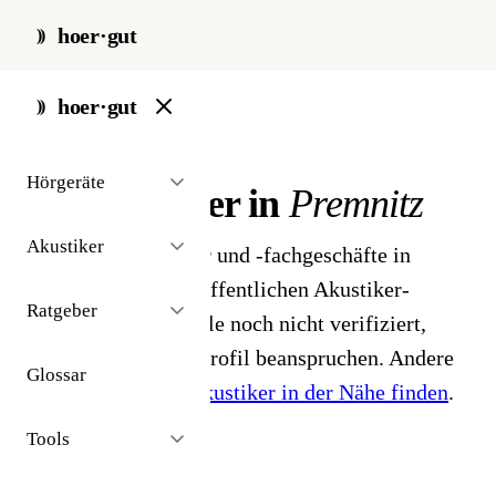
hoer·gut
start
/
akustiker
/
premnitz
hoer·gut
// stadt · premnitz · 1 ergebnisse
Hörgeräte
Hörakustiker in
Premnitz
Akustiker
1 Hörgeräteakustiker und -fachgeschäfte in
Premnitz. Aus dem öffentlichen Akustiker-
Ratgeber
Bestand 2026 - Profile noch nicht verifiziert,
Inhaber können ihr Profil beanspruchen. Andere
Glossar
Stadt gesucht?
Hörakustiker in der Nähe finden
.
Tools