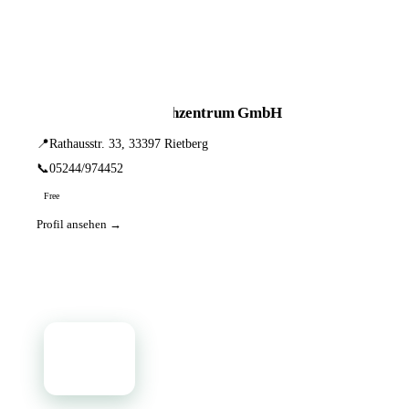
📦 Zuhause testen
1 Einträge · sortiert nach PLZ
Phoenix Hör- und Sehzentrum GmbH
📍
Rathausstr. 33, 33397 Rietberg
📞
05244/974452
Free
Profil ansehen →
📦