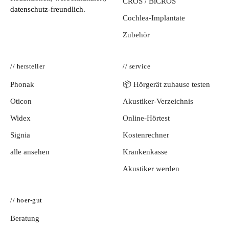
CROS / BiCROS
datenschutz-freundlich.
Cochlea-Implantate
Zubehör
// hersteller
// service
Phonak
📦 Hörgerät zuhause testen
Oticon
Akustiker-Verzeichnis
Widex
Online-Hörtest
Signia
Kostenrechner
alle ansehen
Krankenkasse
Akustiker werden
// hoer-gut
Beratung