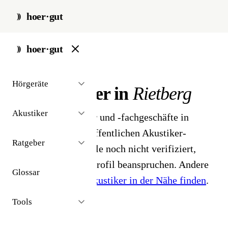
hoer·gut
start
/
akustiker
/
rietberg
hoer·gut
// stadt · rietberg · 1 ergebnisse
Hörgeräte
Hörakustiker in
Rietberg
Akustiker
1 Hörgeräteakustiker und -fachgeschäfte in
Rietberg. Aus dem öffentlichen Akustiker-
Ratgeber
Bestand 2026 - Profile noch nicht verifiziert,
Inhaber können ihr Profil beanspruchen. Andere
Glossar
Stadt gesucht?
Hörakustiker in der Nähe finden
.
Tools