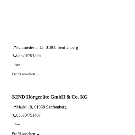
📦 Zuhause testen
2 Einträge · sortiert nach PLZ
Amplifon Ost GmbH
📍
Schmiedestr. 13, 01968 Senftenberg
📞
03573/794376
Free
Profil ansehen →
KIND Hörgeräte GmbH & Co. KG
📍
Markt 18, 01968 Senftenberg
📞
03573/791407
Free
Profil ansehen →