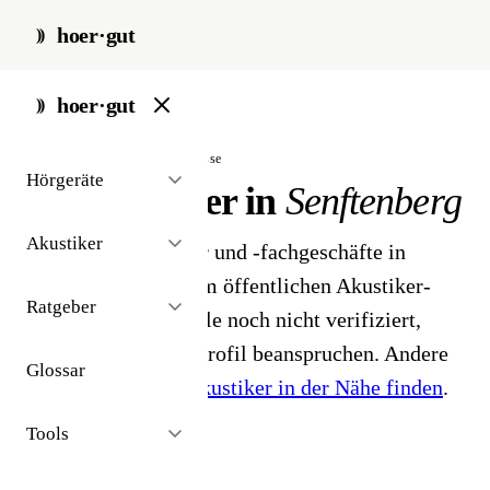
hoer·gut
start
/
akustiker
/
senftenberg
hoer·gut
// stadt · senftenberg · 2 ergebnisse
Hörgeräte
Hörakustiker in
Senftenberg
Akustiker
2 Hörgeräteakustiker und -fachgeschäfte in
Senftenberg. Aus dem öffentlichen Akustiker-
Ratgeber
Bestand 2026 - Profile noch nicht verifiziert,
Inhaber können ihr Profil beanspruchen. Andere
Glossar
Stadt gesucht?
Hörakustiker in der Nähe finden
.
Tools