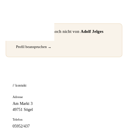
📦 Zuhause testen
⚠ Dieses Profil wurde noch nicht von
Adolf Jelges
beansprucht.
Profil beanspruchen →
// kontakt
Adresse
Am Markt 3
49751 Sögel
Telefon
05952/437