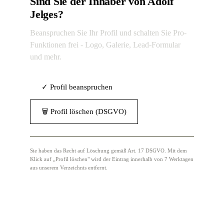
Sind Sie der Inhaber von Adolf
Jelges?
Beanspruchen Sie Ihr Profil und schalten Sie Pro-
Funktionen frei - Logo, Galerie, Lead-Formular
und mehr.
✓ Profil beanspruchen
🗑 Profil löschen (DSGVO)
Sie haben das Recht auf Löschung gemäß Art. 17 DSGVO. Mit dem
Klick auf „Profil löschen" wird der Eintrag innerhalb von 7 Werktagen
aus unserem Verzeichnis entfernt.