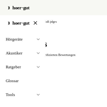
hoer·gut
start
/
akustiker
/
sögel
/
adolf-jelges
hoer·gut
// akustiker · sögel
Hörgeräte
Adolf Jelges
Akustiker
☆☆☆☆☆
Noch keine verifizierten Bewertungen
Ratgeber
Glossar
Tools