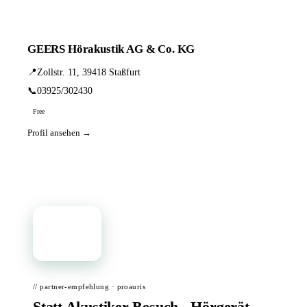
GEERS Hörakustik AG & Co. KG
📍
Zollstr. 11, 39418 Staßfurt
📞
03925/302430
Free
Profil ansehen →
📦
// partner-empfehlung · proauris
Statt Akustiker-Besuch - Hörgerät