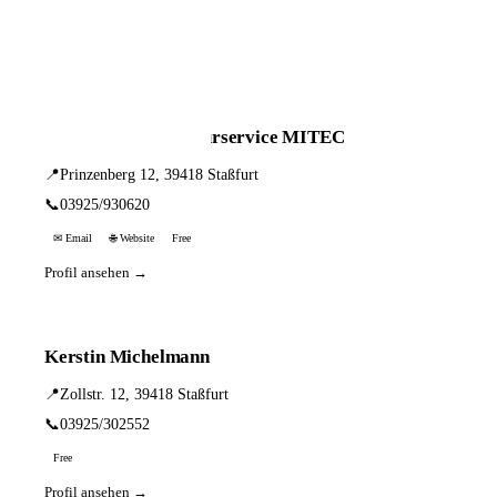
📦 Zuhause testen
3 Einträge · sortiert nach PLZ
Hörgeräte-Reparaturservice MITEC
📍
Prinzenberg 12, 39418 Staßfurt
📞
03925/930620
✉ Email
🌐 Website
Free
Profil ansehen →
Kerstin Michelmann
📍
Zollstr. 12, 39418 Staßfurt
📞
03925/302552
Free
Profil ansehen →