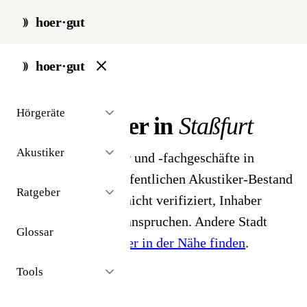
hoer·gut
start
/
akustiker
/
stassfurt
hoer·gut
// stadt · staßfurt · 3 ergebnisse
Hörgeräte
Hörakustiker in
Staßfurt
Akustiker
3 Hörgeräteakustiker und -fachgeschäfte in
Staßfurt. Aus dem öffentlichen Akustiker-Bestand
Ratgeber
2026 - Profile noch nicht verifiziert, Inhaber
können ihr Profil beanspruchen. Andere Stadt
Glossar
gesucht?
Hörakustiker in der Nähe finden
.
Tools