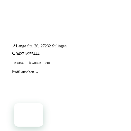
📦 Zuhause testen
1 Einträge · sortiert nach PLZ
Ulrich Schmitz
📍
Lange Str. 26, 27232 Sulingen
📞
04271/955444
✉ Email
🌐 Website
Free
Profil ansehen →
📦