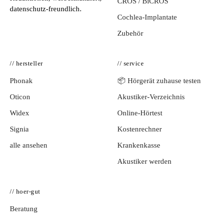
CROS / BiCROS
datenschutz-freundlich.
Cochlea-Implantate
Zubehör
// hersteller
// service
Phonak
📦 Hörgerät zuhause testen
Oticon
Akustiker-Verzeichnis
Widex
Online-Hörtest
Signia
Kostenrechner
alle ansehen
Krankenkasse
Akustiker werden
// hoer-gut
Beratung