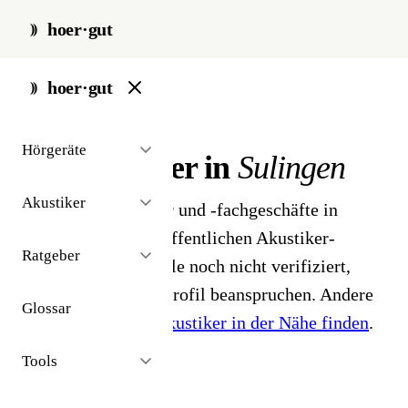
hoer·gut
start
/
akustiker
/
sulingen
hoer·gut
// stadt · sulingen · 1 ergebnisse
Hörgeräte
Hörakustiker in
Sulingen
Akustiker
1 Hörgeräteakustiker und -fachgeschäfte in
Sulingen. Aus dem öffentlichen Akustiker-
Ratgeber
Bestand 2026 - Profile noch nicht verifiziert,
Inhaber können ihr Profil beanspruchen. Andere
Glossar
Stadt gesucht?
Hörakustiker in der Nähe finden
.
Tools