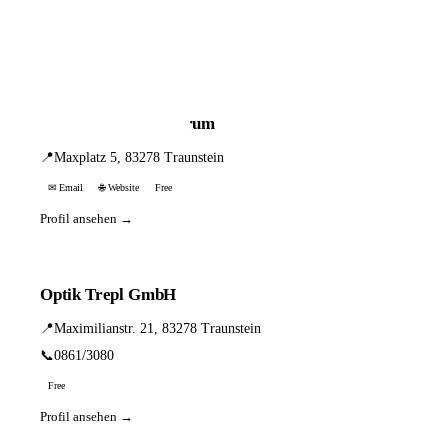
📦 Zuhause testen
3 Einträge · sortiert nach PLZ
Hör- u. Tinnituszentrum
📍
Maxplatz 5, 83278 Traunstein
✉ Email
🌐 Website
Free
Profil ansehen →
Optik Trepl GmbH
📍
Maximilianstr. 21, 83278 Traunstein
📞
0861/3080
Free
Profil ansehen →