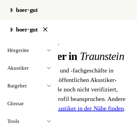
hoer·gut
start
/
akustiker
/
traunstein
hoer·gut
// stadt · traunstein · 3 ergebnisse
Hörgeräte
Hörakustiker in
Traunstein
Akustiker
3 Hörgeräteakustiker und -fachgeschäfte in
Traunstein. Aus dem öffentlichen Akustiker-
Ratgeber
Bestand 2026 - Profile noch nicht verifiziert,
Inhaber können ihr Profil beanspruchen. Andere
Glossar
Stadt gesucht?
Hörakustiker in der Nähe finden
.
Tools