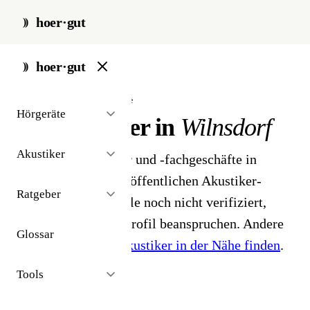
hoer·gut
start
/
akustiker
/
wilnsdorf
hoer·gut
// stadt · wilnsdorf · 2 ergebnisse
Hörgeräte
Hörakustiker in
Wilnsdorf
Akustiker
2 Hörgeräteakustiker und -fachgeschäfte in
Wilnsdorf. Aus dem öffentlichen Akustiker-
Ratgeber
Bestand 2026 - Profile noch nicht verifiziert,
Inhaber können ihr Profil beanspruchen. Andere
Glossar
Stadt gesucht?
Hörakustiker in der Nähe finden
.
Tools