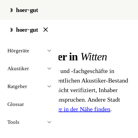
hoer·gut
start
/
akustiker
/
witten
hoer·gut
// stadt · witten · 5 ergebnisse
Hörgeräte
Hörakustiker in
Witten
Akustiker
5 Hörgeräteakustiker und -fachgeschäfte in
Witten. Aus dem öffentlichen Akustiker-Bestand
Ratgeber
2026 - Profile noch nicht verifiziert, Inhaber
können ihr Profil beanspruchen. Andere Stadt
Glossar
gesucht?
Hörakustiker in der Nähe finden
.
Tools