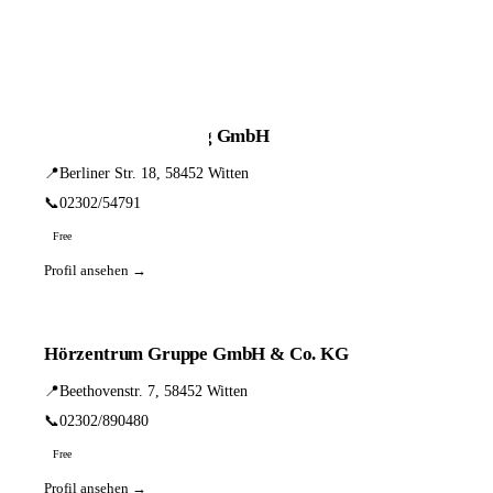
📦 Zuhause testen
5 Einträge · sortiert nach PLZ
Hörgeräte Steneberg GmbH
📍
Berliner Str. 18, 58452 Witten
📞
02302/54791
Free
Profil ansehen →
Hörzentrum Gruppe GmbH & Co. KG
📍
Beethovenstr. 7, 58452 Witten
📞
02302/890480
Free
Profil ansehen →