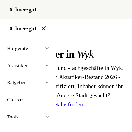
hoer·gut
start
/
akustiker
/
wyk
hoer·gut
// stadt · wyk · 1 ergebnisse
Hörgeräte
Hörakustiker in
Wyk
Akustiker
1 Hörgeräteakustiker und -fachgeschäfte in Wyk.
Aus dem öffentlichen Akustiker-Bestand 2026 -
Ratgeber
Profile noch nicht verifiziert, Inhaber können ihr
Profil beanspruchen. Andere Stadt gesucht?
Glossar
Hörakustiker in der Nähe finden
.
Tools