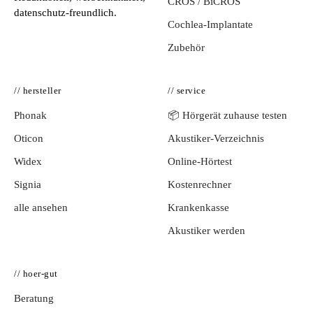
CROS / BiCROS
datenschutz-freundlich.
Cochlea-Implantate
Zubehör
// hersteller
// service
Phonak
📦 Hörgerät zuhause testen
Oticon
Akustiker-Verzeichnis
Widex
Online-Hörtest
Signia
Kostenrechner
alle ansehen
Krankenkasse
Akustiker werden
// hoer-gut
Beratung