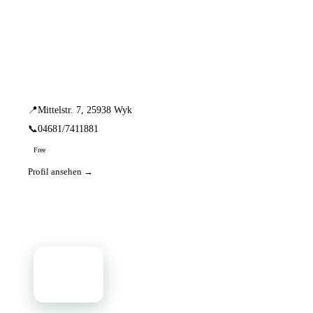
📦 Zuhause testen
1 Einträge · sortiert nach PLZ
Beate Franz
📍
Mittelstr. 7, 25938 Wyk
📞
04681/7411881
Free
Profil ansehen →
📦