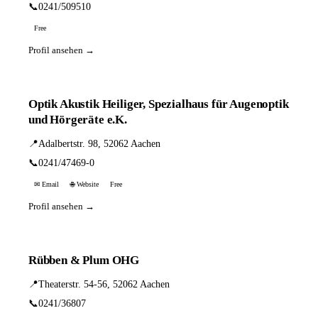
📞
0241/509510
Free
Profil ansehen →
Optik Akustik Heiliger, Spezialhaus für Augenoptik
und Hörgeräte e.K.
📍
Adalbertstr. 98, 52062 Aachen
📞
0241/47469-0
✉ Email
🌐 Website
Free
Profil ansehen →
Rübben & Plum OHG
📍
Theaterstr. 54-56, 52062 Aachen
📞
0241/36807