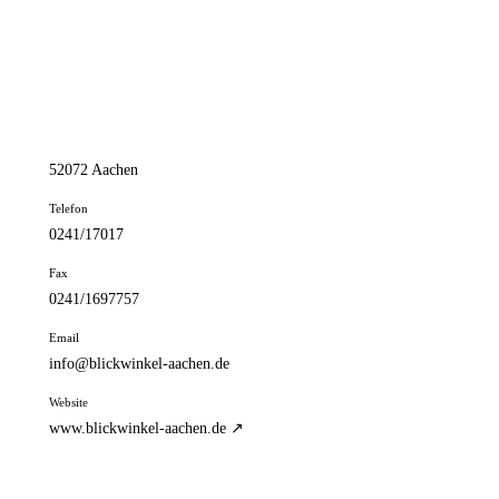
📦 Zuhause testen
// kontakt
Adresse
Roermonder Str. 325
52072 Aachen
Telefon
0241/17017
Fax
0241/1697757
Email
info@blickwinkel-aachen.de
Website
www.blickwinkel-aachen.de ↗