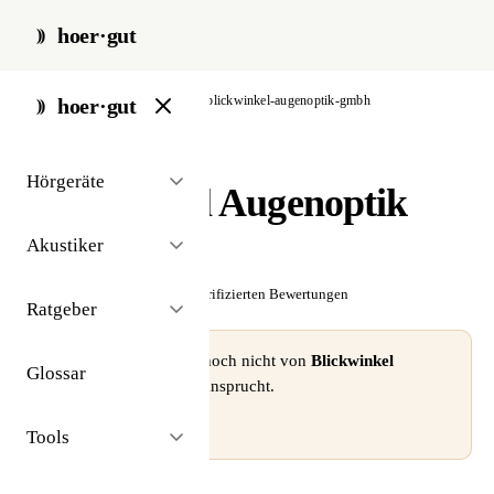
hoer·gut
start
/
akustiker
/
aachen
/
blickwinkel-augenoptik-gmbh
hoer·gut
// akustiker · aachen
Hörgeräte
Blickwinkel Augenoptik
GmbH
Akustiker
☆☆☆☆☆
Noch keine verifizierten Bewertungen
Ratgeber
⚠ Dieses Profil wurde noch nicht von
Blickwinkel
Glossar
Augenoptik GmbH
beansprucht.
Profil beanspruchen →
Tools