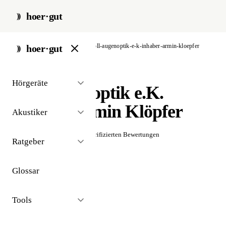
hoer·gut
start
/
akustiker
/
aalen
/
noll-augenoptik-e-k-inhaber-armin-kloepfer
hoer·gut
// akustiker · aalen
Hörgeräte
Noll Augenoptik e.K.
Inhaber Armin Klöpfer
Akustiker
☆☆☆☆☆
Noch keine verifizierten Bewertungen
Ratgeber
Glossar
Tools