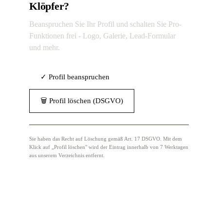
Klöpfer?
Beanspruchen Sie Ihr Profil und schalten Sie Pro-
Funktionen frei - Logo, Galerie, Lead-Formular
und mehr.
✓ Profil beanspruchen
🗑 Profil löschen (DSGVO)
Sie haben das Recht auf Löschung gemäß Art. 17 DSGVO. Mit dem
Klick auf „Profil löschen" wird der Eintrag innerhalb von 7 Werktagen
aus unserem Verzeichnis entfernt.