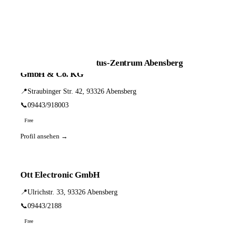
📦 Zuhause testen
2 Einträge · sortiert nach PLZ
auric Hör- und Tinnitus-Zentrum Abensberg
GmbH & Co. KG
📍
Straubinger Str. 42, 93326 Abensberg
📞
09443/918003
Free
Profil ansehen →
Ott Electronic GmbH
📍
Ulrichstr. 33, 93326 Abensberg
📞
09443/2188
Free