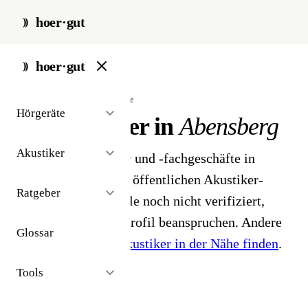
hoer·gut
start
/
akustiker
/
abensberg
hoer·gut
// stadt · abensberg · 2 ergebnisse
Hörgeräte
Hörakustiker in
Abensberg
Akustiker
2 Hörgeräteakustiker und -fachgeschäfte in
Abensberg. Aus dem öffentlichen Akustiker-
Ratgeber
Bestand 2026 - Profile noch nicht verifiziert,
Inhaber können ihr Profil beanspruchen. Andere
Glossar
Stadt gesucht?
Hörakustiker in der Nähe finden
.
Tools