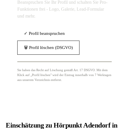
Beanspruchen Sie Ihr Profil und schalten Sie Pro-
Funktionen frei - Logo, Galerie, Lead-Formular
und mehr.
✓ Profil beanspruchen
🗑 Profil löschen (DSGVO)
Sie haben das Recht auf Löschung gemäß Art. 17 DSGVO. Mit dem
Klick auf „Profil löschen" wird der Eintrag innerhalb von 7 Werktagen
aus unserem Verzeichnis entfernt.
Einschätzung zu Hörpunkt Adendorf in