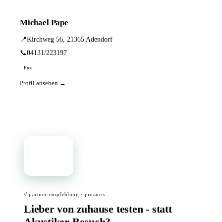
Michael Pape
📍
Kirchweg 56, 21365 Adendorf
📞
04131/223197
Free
Profil ansehen →
📦
// partner-empfehlung · proauris
Lieber von zuhause testen - statt
Akustiker-Besuch?