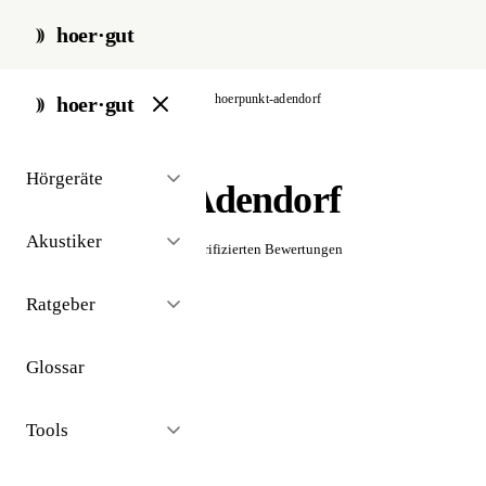
hoer·gut
start
/
akustiker
/
adendorf
/
hoerpunkt-adendorf
hoer·gut
// akustiker · adendorf
Hörgeräte
Hörpunkt Adendorf
Akustiker
☆☆☆☆☆
Noch keine verifizierten Bewertungen
Ratgeber
Glossar
Tools