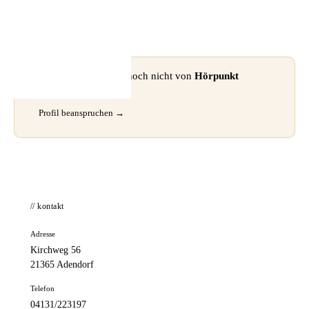
📦 Zuhause testen
⚠ Dieses Profil wurde noch nicht von
Hörpunkt
Adendorf
beansprucht.
Profil beanspruchen →
// kontakt
Adresse
Kirchweg 56
21365 Adendorf
Telefon
04131/223197