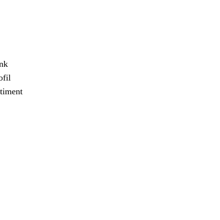
ank
fil
timent