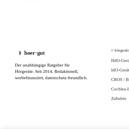
// hörgerä
hoer·gut
HdO-Gerä
Der unabhängige Ratgeber für
IdO-Gerä
Hörgeräte. Seit 2014. Redaktionell,
werbefinanziert, datenschutz-freundlich.
CROS / 
Cochlea-I
Zubehör