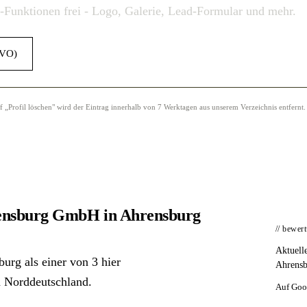
o-Funktionen frei - Logo, Galerie, Lead-Formular und mehr.
GVO)
Profil löschen" wird der Eintrag innerhalb von 7 Werktagen aus unserem Verzeichnis entfernt.
rensburg GmbH in Ahrensburg
// bewer
Aktuell
rg als einer von 3 hier
Ahrensb
in Norddeutschland.
Auf Goo