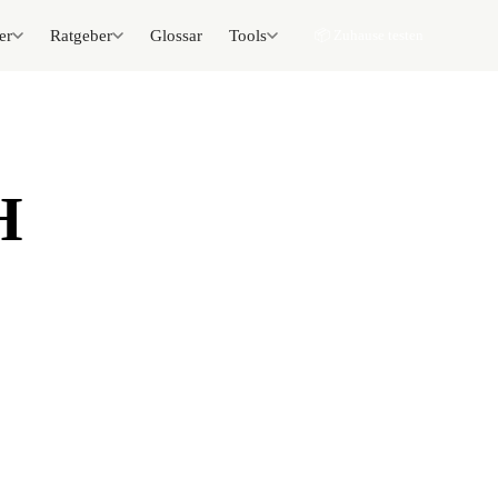
er
Ratgeber
Glossar
Tools
📦 Zuhause testen
H