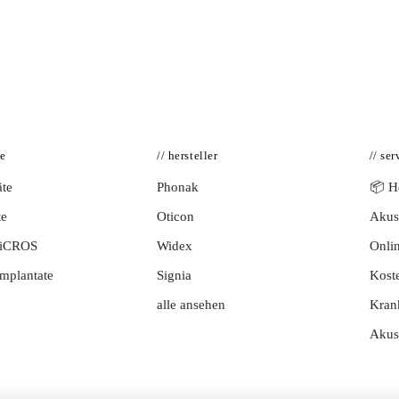
te
// hersteller
// ser
te
Phonak
📦 Hö
te
Oticon
Akust
BiCROS
Widex
Onlin
mplantate
Signia
Kost
alle ansehen
Kran
Akus