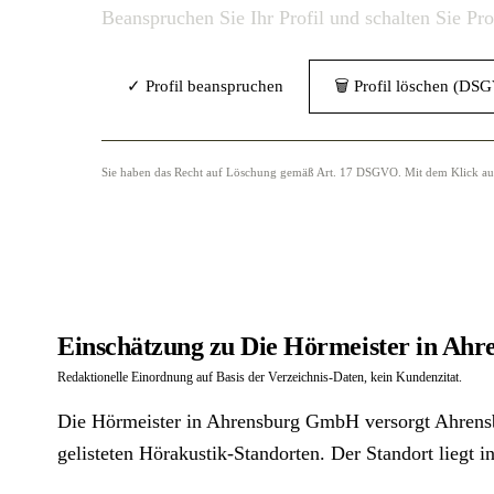
Beanspruchen Sie Ihr Profil und schalten Sie Pr
✓ Profil beanspruchen
🗑 Profil löschen (DS
Sie haben das Recht auf Löschung gemäß Art. 17 DSGVO. Mit dem Klick auf „
Einschätzung zu Die Hörmeister in Ah
Redaktionelle Einordnung auf Basis der Verzeichnis-Daten, kein Kundenzitat.
Die Hörmeister in Ahrensburg GmbH versorgt Ahrensbu
gelisteten Hörakustik-Standorten. Der Standort liegt 