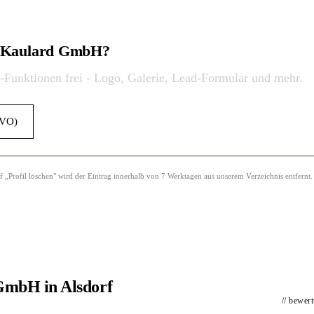
lt Kaulard GmbH?
o-Funktionen frei - Logo, Galerie, Lead-Formular und mehr.
GVO)
Profil löschen" wird der Eintrag innerhalb von 7 Werktagen aus unserem Verzeichnis entfernt.
GmbH in Alsdorf
// bewer