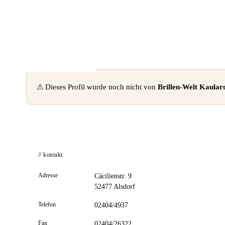
📦 Zuhause testen
⚠ Dieses Profil wurde noch nicht von
Brillen-Welt Kaul
// kontakt
Adresse
Cäcilienstr. 9
52477 Alsdorf
Telefon
02404/4937
Fax
02404/26322