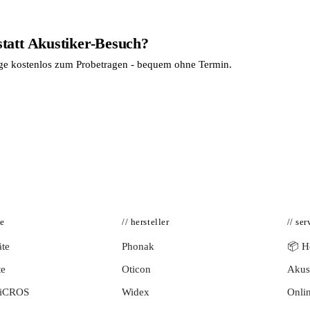
statt Akustiker-Besuch?
age kostenlos zum Probetragen - bequem ohne Termin.
te
// hersteller
// ser
te
Phonak
📦 Hö
te
Oticon
Akust
BiCROS
Widex
Onlin