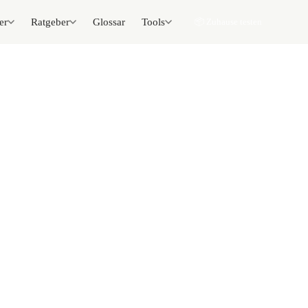
er
Ratgeber
Glossar
Tools
📦 Zuhause testen