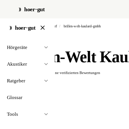
hoer·gut
start
/
akustiker
/
alsdorf
/
brillen-welt-kaulard-gmbh
hoer·gut
// akustiker · alsdorf
Hörgeräte
Brillen-Welt Ka
Akustiker
☆☆☆☆☆
Noch keine verifizierten Bewertungen
Ratgeber
Glossar
Tools