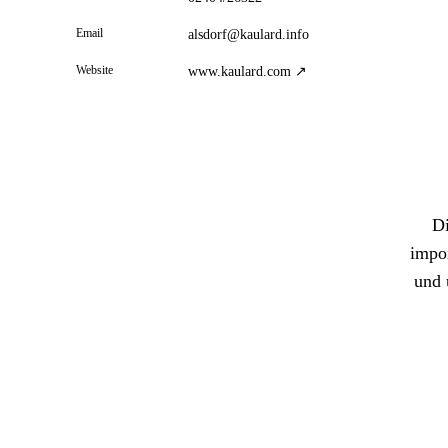
Email
alsdorf@kaulard.info
Website
www.kaulard.com ↗
Di
impor
und 