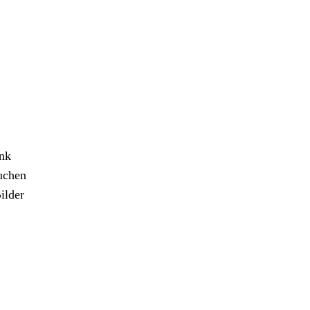
ank
uchen
ilder