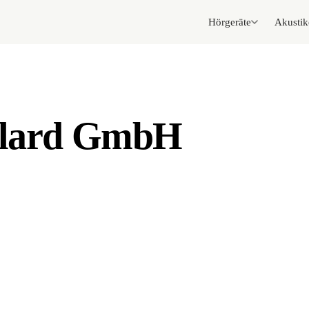
Hörgeräte
Akustik
ulard GmbH