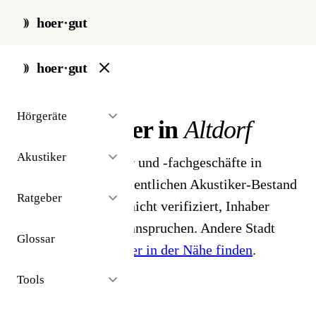
hoer·gut
start
/
akustiker
/
altdorf
hoer·gut
// stadt · altdorf · 3 ergebnisse
Hörgeräte
Hörakustiker in
Altdorf
Akustiker
3 Hörgeräteakustiker und -fachgeschäfte in
Altdorf. Aus dem öffentlichen Akustiker-Bestand
Ratgeber
2026 - Profile noch nicht verifiziert, Inhaber
können ihr Profil beanspruchen. Andere Stadt
Glossar
gesucht?
Hörakustiker in der Nähe finden
.
Tools