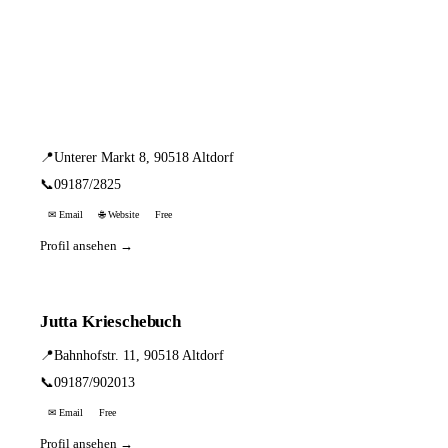
📦 Zuhause testen
3 Einträge · sortiert nach PLZ
Günther Schweiger
📍
Unterer Markt 8, 90518 Altdorf
📞
09187/2825
✉ Email
🌐 Website
Free
Profil ansehen →
Jutta Krieschebuch
📍
Bahnhofstr. 11, 90518 Altdorf
📞
09187/902013
✉ Email
Free
Profil ansehen →