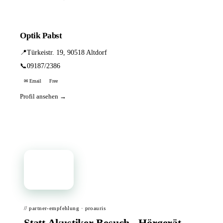
Optik Pabst
📍
Türkeistr. 19, 90518 Altdorf
📞
09187/2386
✉ Email
Free
Profil ansehen →
📦
// partner-empfehlung · proauris
Statt Akustiker-Besuch - Hörgerät