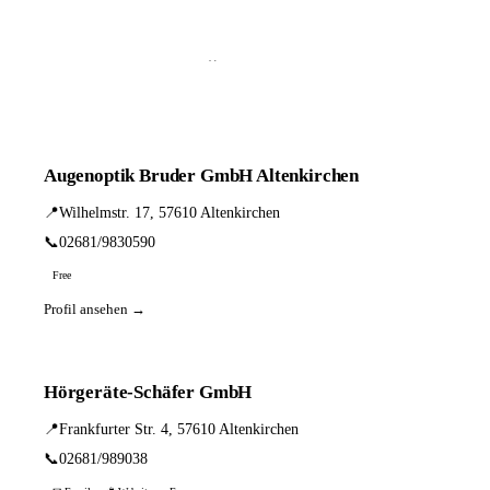
📦 Zuhause testen
2 Einträge · sortiert nach PLZ
Augenoptik Bruder GmbH Altenkirchen
📍
Wilhelmstr. 17, 57610 Altenkirchen
📞
02681/9830590
Free
Profil ansehen →
Hörgeräte-Schäfer GmbH
📍
Frankfurter Str. 4, 57610 Altenkirchen
📞
02681/989038