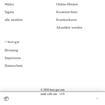
Widex
Online-Hörtest
Signia
Kostenrechner
alle ansehen
Krankenkasse
Akustiker werden
// hoer-gut
Beratung
Impressum
Datenschutz
© 2026 hoer-gut.com
made with care · v3.0
×
📦
Jetzt testen →
Hörgerät 30 Tage kostenlos zuhause testen