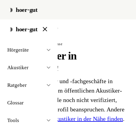
hoer·gut
start
/
akustiker
/
altenkirchen
hoer·gut
// stadt · altenkirchen · 2 ergebnisse
Hörgeräte
Hörakustiker in
Altenkirchen
Akustiker
2 Hörgeräteakustiker und -fachgeschäfte in
Ratgeber
Altenkirchen. Aus dem öffentlichen Akustiker-
Bestand 2026 - Profile noch nicht verifiziert,
Glossar
Inhaber können ihr Profil beanspruchen. Andere
Stadt gesucht?
Hörakustiker in der Nähe finden
.
Tools