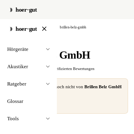
hoer·gut
start
/
akustiker
/
altenstadt
/
brillen-belz-gmbh
hoer·gut
// akustiker · altenstadt
Hörgeräte
Brillen Belz GmbH
Akustiker
☆☆☆☆☆
Noch keine verifizierten Bewertungen
Ratgeber
⚠ Dieses Profil wurde noch nicht von
Brillen Belz GmbH
beansprucht.
Glossar
Profil beanspruchen →
Tools