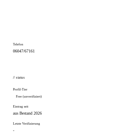
📦 Zuhause testen
// kontakt
Adresse
Vogelsbergstr. 35
63674 Altenstadt
Telefon
06047/67161
// status
Profil-Tier
Free (unverifiziert)
Eintrag seit
aus Bestand 2026
Letzte Verifizierung
-