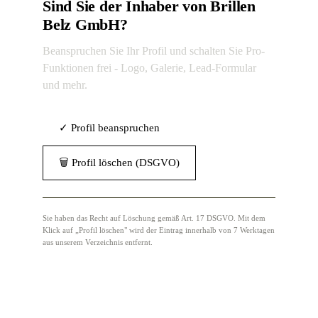
Sind Sie der Inhaber von Brillen
Belz GmbH?
Beanspruchen Sie Ihr Profil und schalten Sie Pro-
Funktionen frei - Logo, Galerie, Lead-Formular
und mehr.
✓ Profil beanspruchen
🗑 Profil löschen (DSGVO)
Sie haben das Recht auf Löschung gemäß Art. 17 DSGVO. Mit dem
Klick auf „Profil löschen" wird der Eintrag innerhalb von 7 Werktagen
aus unserem Verzeichnis entfernt.