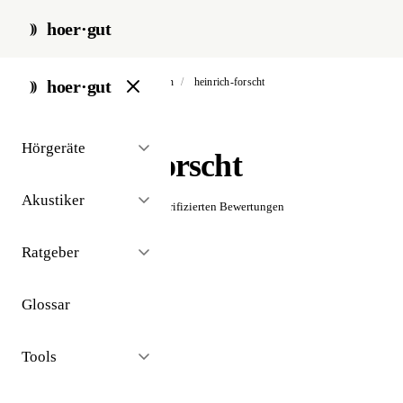
hoer·gut
start
/
akustiker
/
altmannstein
/
heinrich-forscht
hoer·gut
// akustiker · altmannstein
Hörgeräte
Heinrich Forscht
Akustiker
☆☆☆☆☆
Noch keine verifizierten Bewertungen
Ratgeber
Glossar
Tools