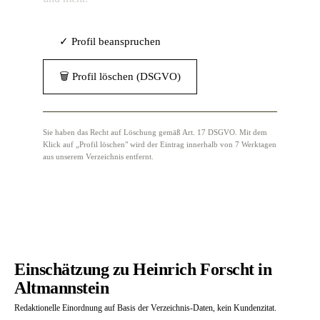
✓ Profil beanspruchen
🗑 Profil löschen (DSGVO)
Sie haben das Recht auf Löschung gemäß Art. 17 DSGVO. Mit dem
Klick auf „Profil löschen" wird der Eintrag innerhalb von 7 Werktagen
aus unserem Verzeichnis entfernt.
Einschätzung zu Heinrich Forscht in
Altmannstein
Redaktionelle Einordnung auf Basis der Verzeichnis-Daten, kein Kundenzitat.