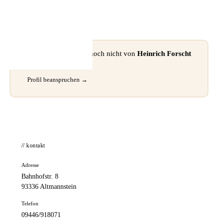
📦 Zuhause testen
⚠ Dieses Profil wurde noch nicht von
Heinrich Forscht
beansprucht.
Profil beanspruchen →
// kontakt
Adresse
Bahnhofstr. 8
93336 Altmannstein
Telefon
09446/918071