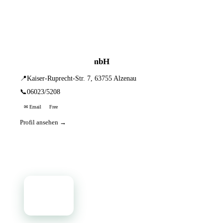
📦 Zuhause testen
1 Einträge · sortiert nach PLZ
K. H. Diegelmann GmbH
📍
Kaiser-Ruprecht-Str. 7, 63755 Alzenau
📞
06023/5208
✉ Email
Free
Profil ansehen →
📦