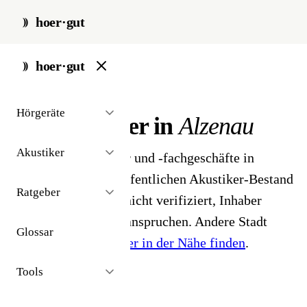
hoer·gut
start
/
akustiker
/
alzenau
hoer·gut
// stadt · alzenau · 1 ergebnisse
Hörgeräte
Hörakustiker in
Alzenau
Akustiker
1 Hörgeräteakustiker und -fachgeschäfte in
Alzenau. Aus dem öffentlichen Akustiker-Bestand
Ratgeber
2026 - Profile noch nicht verifiziert, Inhaber
können ihr Profil beanspruchen. Andere Stadt
Glossar
gesucht?
Hörakustiker in der Nähe finden
.
Tools