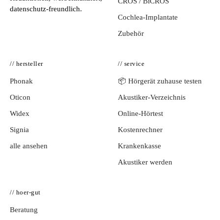
CROS / BiCROS
datenschutz-freundlich.
Cochlea-Implantate
Zubehör
// hersteller
// service
Phonak
📦 Hörgerät zuhause testen
Oticon
Akustiker-Verzeichnis
Widex
Online-Hörtest
Signia
Kostenrechner
alle ansehen
Krankenkasse
Akustiker werden
// hoer-gut
Beratung