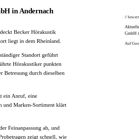
mbH in Andernach
// bewer
Aktuell
 deckt Becker Hörakustik
GmbH in
rt liegt in dem Rheinland.
Auf Goo
tändiger Standort geführt
führte Hörakustiker punkten
der Betreuung durch dieselben
 ein Anruf, eine
en und Marken-Sortiment klärt
 der Feinanpassung ab, und
robetragen zeigt schnell, wie