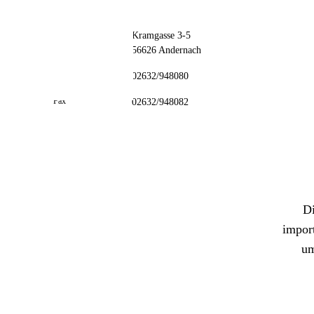
// kontakt
📦 Zuhause testen
Adresse
Kramgasse 3-5
56626 Andernach
Telefon
02632/948080
Fax
02632/948082
Di
import
um