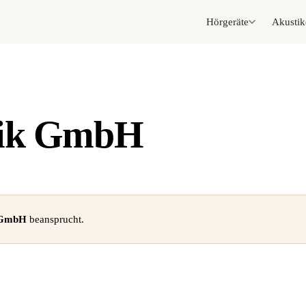
Hörgeräte
Akustik
tik GmbH
 GmbH
beansprucht.