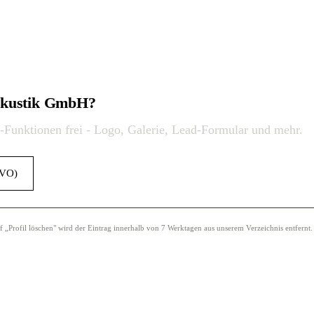
rakustik GmbH?
o-Funktionen frei - Logo, Galerie, Lead-Formular und mehr.
GVO)
Profil löschen" wird der Eintrag innerhalb von 7 Werktagen aus unserem Verzeichnis entfernt.