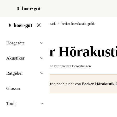
hoer·gut
start
/
akustiker
/
andernach
/
becker-hoerakustik-gmbh
hoer·gut
// akustiker · andernach
Hörgeräte
Becker Hörakus
Akustiker
☆☆☆☆☆
Noch keine verifizierten Bewertungen
Ratgeber
⚠ Dieses Profil wurde noch nicht von
Becker Hörakustik
Glossar
Tools