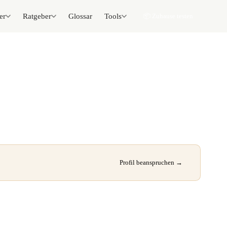
er
Ratgeber
Glossar
Tools
📦 Zuhause testen
Profil beanspruchen →