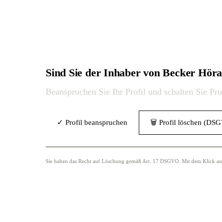
Sind Sie der Inhaber von Becker Hö
Beanspruchen Sie Ihr Profil und schalten Sie Pr
✓ Profil beanspruchen
🗑 Profil löschen (DS
Sie haben das Recht auf Löschung gemäß Art. 17 DSGVO. Mit dem Klick auf „