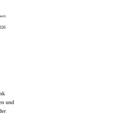
iert)
026
ank
en und
der