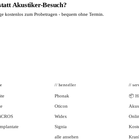
statt Akustiker-Besuch?
age kostenlos zum Probetragen - bequem ohne Termin.
te
// hersteller
// ser
te
Phonak
📦 Hö
te
Oticon
Akust
BiCROS
Widex
Onlin
mplantate
Signia
Kost
alle ansehen
Kran