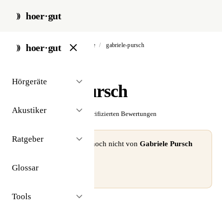
hoer·gut
start
/
akustiker
/
angermünde
/
gabriele-pursch
hoer·gut
// akustiker · angermünde
Hörgeräte
Gabriele Pursch
Akustiker
☆☆☆☆☆
Noch keine verifizierten Bewertungen
Ratgeber
⚠ Dieses Profil wurde noch nicht von
Gabriele Pursch
beansprucht.
Glossar
Profil beanspruchen →
Tools