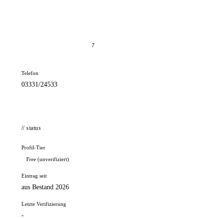
📦 Zuhause testen
// kontakt
Adresse
Rudolf-Breitscheid-Str. 27
16278 Angermünde
Telefon
03331/24533
// status
Profil-Tier
Free (unverifiziert)
Eintrag seit
aus Bestand 2026
Letzte Verifizierung
-