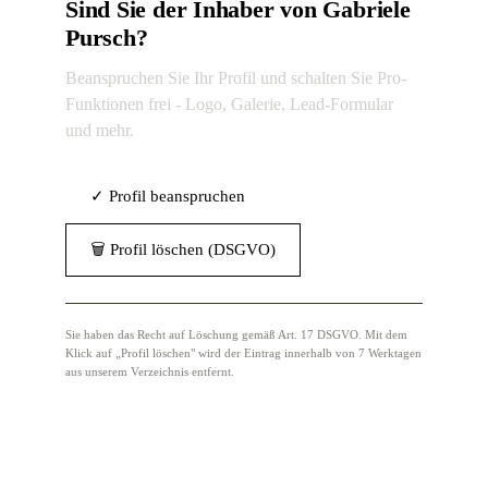
Sind Sie der Inhaber von Gabriele
Pursch?
Beanspruchen Sie Ihr Profil und schalten Sie Pro-
Funktionen frei - Logo, Galerie, Lead-Formular
und mehr.
✓ Profil beanspruchen
🗑 Profil löschen (DSGVO)
Sie haben das Recht auf Löschung gemäß Art. 17 DSGVO. Mit dem
Klick auf „Profil löschen" wird der Eintrag innerhalb von 7 Werktagen
aus unserem Verzeichnis entfernt.