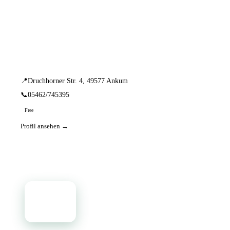
📦 Zuhause testen
1 Einträge · sortiert nach PLZ
Akustik Seggelmann
📍
Druchhorner Str. 4, 49577 Ankum
📞
05462/745395
Free
Profil ansehen →
📦