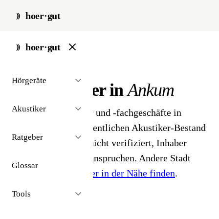
hoer·gut
start
/
akustiker
/
ankum
hoer·gut
// stadt · ankum · 1 ergebnisse
Hörgeräte
Hörakustiker in
Ankum
Akustiker
1 Hörgeräteakustiker und -fachgeschäfte in
Ankum. Aus dem öffentlichen Akustiker-Bestand
Ratgeber
2026 - Profile noch nicht verifiziert, Inhaber
können ihr Profil beanspruchen. Andere Stadt
Glossar
gesucht?
Hörakustiker in der Nähe finden
.
Tools