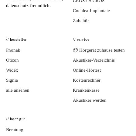
CROS / BiCROS
datenschutz-freundlich.
Cochlea-Implantate
Zubehör
// hersteller
// service
Phonak
📦 Hörgerät zuhause testen
Oticon
Akustiker-Verzeichnis
Widex
Online-Hörtest
Signia
Kostenrechner
alle ansehen
Krankenkasse
Akustiker werden
// hoer-gut
Beratung