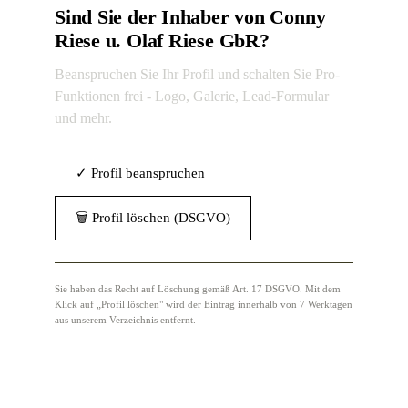
Sind Sie der Inhaber von Conny
Riese u. Olaf Riese GbR?
Beanspruchen Sie Ihr Profil und schalten Sie Pro-
Funktionen frei - Logo, Galerie, Lead-Formular
und mehr.
✓ Profil beanspruchen
🗑 Profil löschen (DSGVO)
Sie haben das Recht auf Löschung gemäß Art. 17 DSGVO. Mit dem
Klick auf „Profil löschen" wird der Eintrag innerhalb von 7 Werktagen
aus unserem Verzeichnis entfernt.