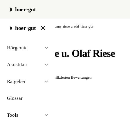
hoer·gut
start
/
akustiker
/
artern
/
conny-riese-u-olaf-riese-gbr
hoer·gut
// akustiker · artern
Hörgeräte
Conny Riese u. Olaf Riese
GbR
Akustiker
☆☆☆☆☆
Noch keine verifizierten Bewertungen
Ratgeber
Glossar
Tools